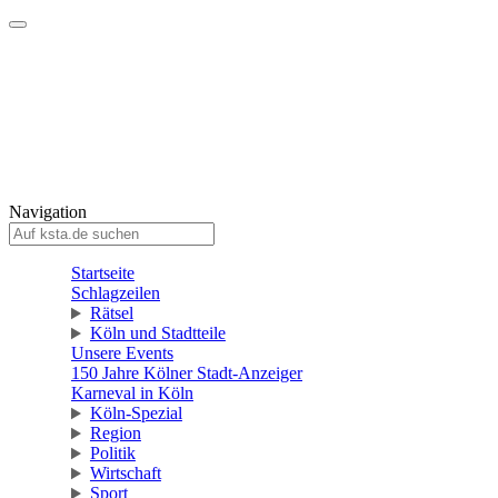
Mein KStA
Meine Artikel
Meine Region
Meine Newsletter
Mein KStA PLUS
Mein E-Paper
Navigation
Startseite
Schlagzeilen
Rätsel
Köln und Stadtteile
Unsere Events
150 Jahre Kölner Stadt-Anzeiger
Karneval in Köln
Köln-Spezial
Region
Politik
Wirtschaft
Sport