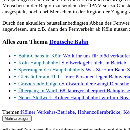
Menschen in der Region zu senden, der ÖPNV sei zu Gunsten
ausgespielt, noch darf Menschen in der Region der Zugang 
Durch den aktuellen baustellenbedingten Abbau des Fernve
angewiesen, um z.B. dann den Fernverkehr ab Köln nutzen
Alles zum Thema
Deutsche Bahn
Bahn-Chaos in Köln
Wollt ihr uns für blöd verkaufe
Köln Hauptbahnhof
Stellwerk geht nicht in Betrieb 
Sperrungen des Hauptbahnhofs
Was Sie zum Bahn Su
Gleisläufer am 11.11.
Vier Personen legen Bahnverk
Gravierende Folgen
Softwarefehler zwingt Deutsche
Übergang in Warth
68-Jähriger überquert Bahngleise
Neues Stellwerk
Kölner Hauptbahnhof wird im Novem
Themen:
Kölner Verkehrs-Betriebe
Hohenzollernbrücke
Kö
Mehr anzeigen
Wir begrüßen, dass die Korridore saniert werden und die S 