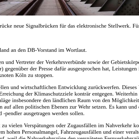
ücke neue Signalbrücken für das elektronische Stellwerk. Für 
nland an den DB-Vorstand im Wortlaut.
nen und Vertreter der Verkehrsverbünde sowie der Gebietskör
ur) gegenüber der Presse dafür ausgesprochen hat, Leistunge
knoten Köln zu stoppen.
ellen und wirtschaftlichen Entwicklung zurückwerfen. Dieses 
reichung der Klimaschutzziele konträr entgegen. Weiterhin i
hläge insbesondere den ländlichen Raum von den Möglichkeite
n auf allen politischen Ebenen zur Wehr setzen. Es kann und 
 -pendler ausgetragen werden sollen.
t zu vielen Verspätungen oder Zugausfällen im Nahverkehr kom
em hohen Personalmangel, Fahrzeugausfällen und einer veralte
f, weil die Nahverkehrszüge den verspäteten Fernverkehrszü