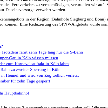
 des Fernverkehrs zu vernachlässigen, verurteilen wir aufs 
zur Daseinsvorsorge verwehrt werden.
rkehrsangebots in der Region (Bahnhöfe Siegburg und Bonn)
 zu können. Eine Reduzierung des SPNV-Angebots würde som
n?
– Trotzdem fährt zehn Tage lang nur die S-Bahn
per-Gau in Köln wissen müssen
ehr zum Karnevalsauftakt in Köln lahm
 Bahn zu zweiter Sperrung in Köln
 in Hennef und wird von Zug tödlich verletzt
ber für zehn Tage gesperrt
ln Hauptbahnhof
13 in diesem Zusammenhang ausgebaut werden soll. Wir verurt