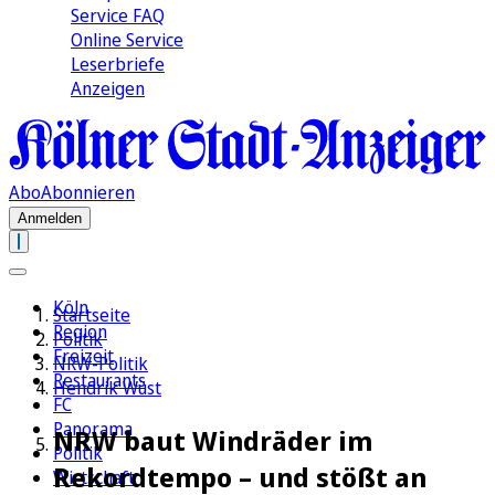
Service FAQ
Online Service
Leserbriefe
Anzeigen
Abo
Abonnieren
Anmelden
Köln
Startseite
Region
Politik
Freizeit
NRW-Politik
Restaurants
Hendrik Wüst
FC
Panorama
NRW baut Windräder im
Politik
Rekordtempo – und stößt an
Wirtschaft