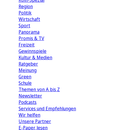
Köln-Spezial
Region
Politik
Wirtschaft
Sport
Panorama
Promis & TV
Freizeit
Gewinnspiele
Kultur & Medien
Ratgeber
Meinung
Green
Schule
Themen von A bis Z
Newsletter
Podcasts
Services und Empfehlungen
Wir helfen
Unsere Partner
E-Paper lesen