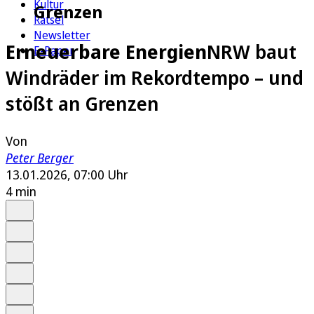
Kultur
Grenzen
Rätsel
Newsletter
Erneuerbare Energien
NRW baut
E-Paper
Windräder im Rekordtempo – und
stößt an Grenzen
Von
Peter Berger
13.01.2026, 07:00 Uhr
4 min
Auf Google bevorzugen
Anhören
Schrift
Merken
Drucken
Teilen