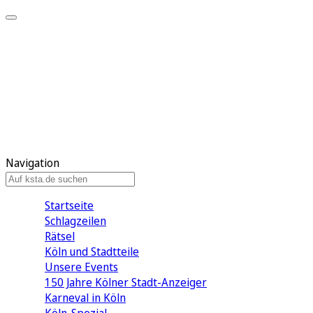
Mein KStA
Meine Artikel
Meine Region
Meine Newsletter
Mein KStA PLUS
Mein E-Paper
Navigation
Startseite
Schlagzeilen
Rätsel
Köln und Stadtteile
Unsere Events
150 Jahre Kölner Stadt-Anzeiger
Karneval in Köln