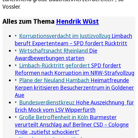
Vossler.
Alles zum Thema
Hendrik Wüst
Korruptionsverdacht im Justizvollzug
Limbach
beruft Expertenteam – SPD fordert Rücktritt
Wirtschaftsnacht Rheinland
Die
Awardbewerbungen starten
Limbach-Rücktritt gefordert
SPD fordert
Reformen nach Korruption im NRW-Strafvollzug
Pläne der Neuland Hambach
Heimatfreunde
Kerpen kritisieren Besucherzentrum in Goldener
Aue
Bundesverdienstkreuz
Hohe Auszeichnung für
Erich Mock vom LSV Wipperfürth
Große Betroffenheit in Köln
Burmester
verurteilt Anschlag auf Berliner CSD – Cologne
Pride „zutiefst schockiert“