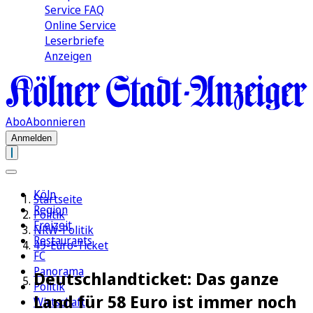
Service FAQ
Online Service
Leserbriefe
Anzeigen
Abo
Abonnieren
Anmelden
Köln
Startseite
Region
Politik
Freizeit
NRW-Politik
Restaurants
49-Euro-Ticket
FC
Panorama
Deutschlandticket: Das ganze
Politik
Land für 58 Euro ist immer noch
Wirtschaft