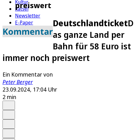
Kultur
preiswert
Rätsel
Newsletter
Deutschlandticket
D
E-Paper
Kommentar
as ganze Land per
Bahn für 58 Euro ist
immer noch preiswert
Ein Kommentar von
Peter Berger
23.09.2024, 17:04 Uhr
2 min
Auf Google bevorzugen
Anhören
Schrift
Merken