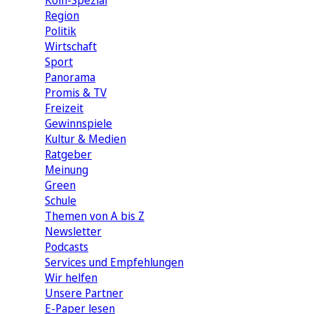
Köln-Spezial
Region
Politik
Wirtschaft
Sport
Panorama
Promis & TV
Freizeit
Gewinnspiele
Kultur & Medien
Ratgeber
Meinung
Green
Schule
Themen von A bis Z
Newsletter
Podcasts
Services und Empfehlungen
Wir helfen
Unsere Partner
E-Paper lesen