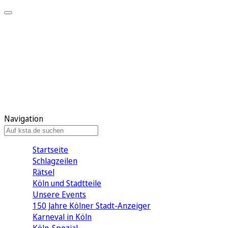
Mein KStA
Meine Artikel
Meine Region
Meine Newsletter
Mein KStA PLUS
Mein E-Paper
Navigation
Startseite
Schlagzeilen
Rätsel
Köln und Stadtteile
Unsere Events
150 Jahre Kölner Stadt-Anzeiger
Karneval in Köln