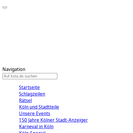
Mein KStA
Meine Artikel
Meine Region
Meine Newsletter
Mein KStA PLUS
Mein E-Paper
Navigation
Startseite
Schlagzeilen
Rätsel
Köln und Stadtteile
Unsere Events
150 Jahre Kölner Stadt-Anzeiger
Karneval in Köln