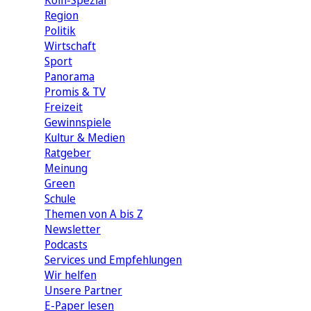
Köln-Spezial
Region
Politik
Wirtschaft
Sport
Panorama
Promis & TV
Freizeit
Gewinnspiele
Kultur & Medien
Ratgeber
Meinung
Green
Schule
Themen von A bis Z
Newsletter
Podcasts
Services und Empfehlungen
Wir helfen
Unsere Partner
E-Paper lesen