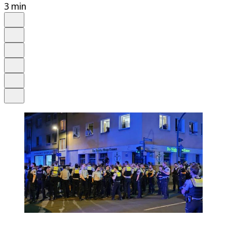
3 min
Auf Google bevorzugen
Anhören
Schrift
Merken
Drucken
Teilen