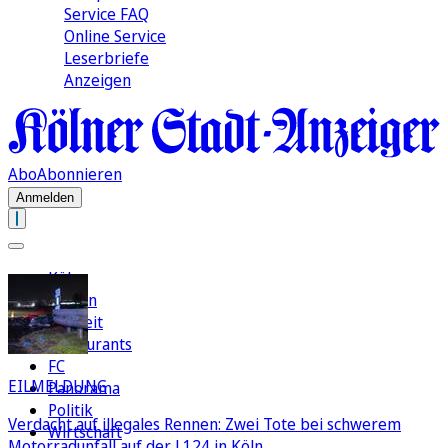
Service FAQ
Online Service
Leserbriefe
Anzeigen
Abo
Abonnieren
Anmelden
Köln
Region
Freizeit
Restaurants
FC
EILMELDUNG
Panorama
Politik
Verdacht auf illegales Rennen: Zwei Tote bei schwerem
Wirtschaft
Motorradunfall auf der L124 in Köln