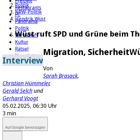
Freizeit
Politik
Restaurants
NRW-Politik
FC
Hendrik Wüst
Panorama
Politik
Wüst ruft SPD und Grüne beim T
Wirtschaft
Kultur
Rätsel
Migration, Sicherheit
Wü
Newsletter
Interview
E-Paper
Von
Sarah Brasack
,
Christian Hümmeler
,
Gerald Selch
und
Gerhard Voogt
05.02.2025, 06:30 Uhr
3 min
Auf Google bevorzugen