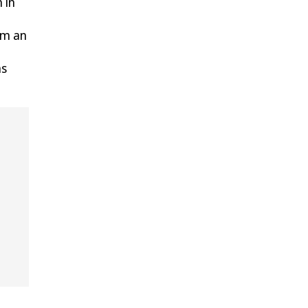
 in
um an
as