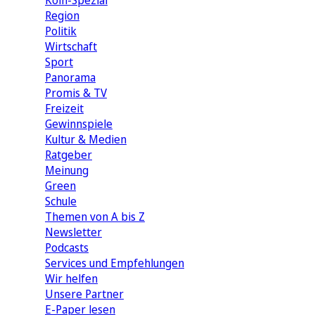
Köln-Spezial
Region
Politik
Wirtschaft
Sport
Panorama
Promis & TV
Freizeit
Gewinnspiele
Kultur & Medien
Ratgeber
Meinung
Green
Schule
Themen von A bis Z
Newsletter
Podcasts
Services und Empfehlungen
Wir helfen
Unsere Partner
E-Paper lesen