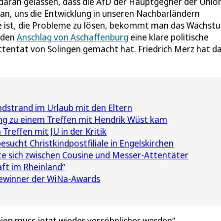
daran gelassen, dass die AfD der Hauptgegner der Union
ran, uns die Entwicklung in unseren Nachbarländern
age ist, die Probleme zu lösen, bekommt man das Wachst
f den
Anschlag von Aschaffenburg
eine klare politische
tentat von Solingen gemacht hat. Friedrich Merz hat d
dstrand im Urlaub mit den Eltern
ng zu einem Treffen mit Hendrik Wüst kam
reffen mit JU in der Kritik
sucht Christkindpostfiliale in Engelskirchen
lte sich zwischen Cousine und Messer-Attentäter
ft im Rheinland“
Gewinner der WiNa-Awards
ien muss jetzt wieder versöhnlicher werden