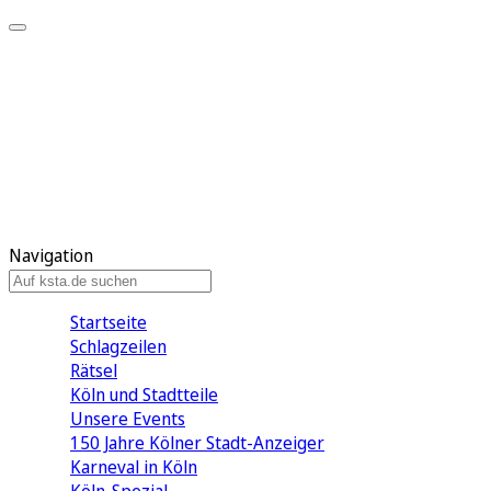
Mein KStA
Meine Artikel
Meine Region
Meine Newsletter
Mein KStA PLUS
Mein E-Paper
Navigation
Startseite
Schlagzeilen
Rätsel
Köln und Stadtteile
Unsere Events
150 Jahre Kölner Stadt-Anzeiger
Karneval in Köln