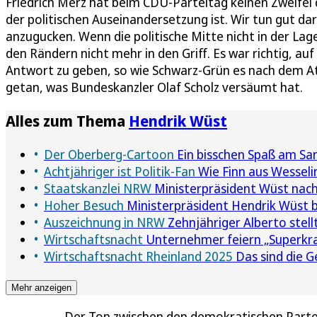
Friedrich Merz hat beim CDU-Parteitag keinen Zweifel 
der politischen Auseinandersetzung ist. Wir tun gut da
anzugucken. Wenn die politische Mitte nicht in der L
den Rändern nicht mehr in den Griff. Es war richtig, au
Antwort zu geben, so wie Schwarz-Grün es nach dem At
getan, was Bundeskanzler Olaf Scholz versäumt hat.
Alles zum Thema
Hendrik Wüst
Der Oberberg-Cartoon
Ein bisschen Spaß am San
Achtjähriger ist Politik-Fan
Wie Finn aus Wesseli
Staatskanzlei NRW
Ministerpräsident Wüst nach T
Hoher Besuch
Ministerpräsident Hendrik Wüst be
Auszeichnung in NRW
Zehnjähriger Alberto stel
Wirtschaftsnacht
Unternehmer feiern „Superkra
Wirtschaftsnacht Rheinland 2025
Das sind die 
Mehr anzeigen
Der Ton zwischen den demokratischen Parte