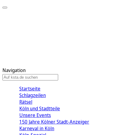
Mein KStA
Meine Artikel
Meine Region
Meine Newsletter
Mein KStA PLUS
Mein E-Paper
Navigation
Startseite
Schlagzeilen
Rätsel
Köln und Stadtteile
Unsere Events
150 Jahre Kölner Stadt-Anzeiger
Karneval in Köln