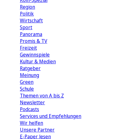
Köln-Spezial
Region
Politik
Wirtschaft
Sport
Panorama
Promis & TV
Freizeit
Gewinnspiele
Kultur & Medien
Ratgeber
Meinung
Green
Schule
Themen von A bis Z
Newsletter
Podcasts
Services und Empfehlungen
Wir helfen
Unsere Partner
E-Paper lesen