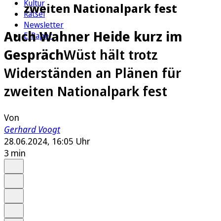
Kultur
zweiten Nationalpark fest
Rätsel
Newsletter
Auch Wahner Heide kurz im
E-Paper
Gespräch
Wüst hält trotz
Widerständen an Plänen für
zweiten Nationalpark fest
Von
Gerhard Voogt
28.06.2024, 16:05 Uhr
3 min
Auf Google bevorzugen
Anhören
Schrift
Merken