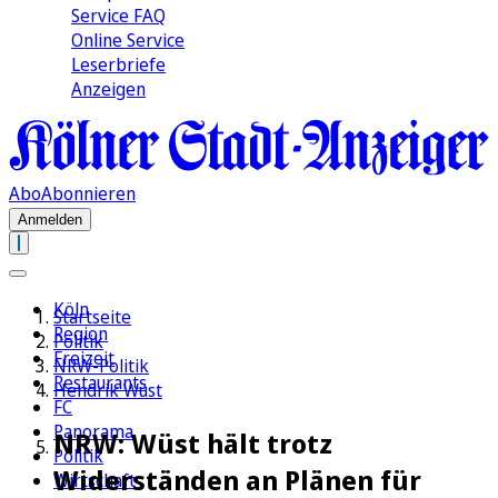
Service FAQ
Online Service
Leserbriefe
Anzeigen
Abo
Abonnieren
Anmelden
Köln
Startseite
Region
Politik
Freizeit
NRW-Politik
Restaurants
Hendrik Wüst
FC
Panorama
NRW: Wüst hält trotz
Politik
Widerständen an Plänen für
Wirtschaft