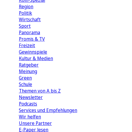
Köln-Spezial
Region
Politik
Wirtschaft
Sport
Panorama
Promis & TV
Freizeit
Gewinnspiele
Kultur & Medien
Ratgeber
Meinung
Green
Schule
Themen von A bis Z
Newsletter
Podcasts
Services und Empfehlungen
Wir helfen
Unsere Partner
E-Paper lesen