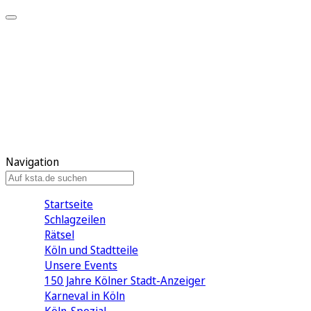
Mein KStA
Meine Artikel
Meine Region
Meine Newsletter
Mein KStA PLUS
Mein E-Paper
Navigation
Startseite
Schlagzeilen
Rätsel
Köln und Stadtteile
Unsere Events
150 Jahre Kölner Stadt-Anzeiger
Karneval in Köln