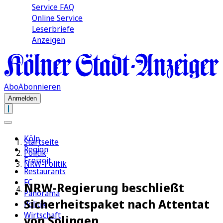
Service FAQ
Online Service
Leserbriefe
Anzeigen
Abo
Abonnieren
Anmelden
Köln
Startseite
Region
Politik
Freizeit
NRW-Politik
Restaurants
FC
NRW-Regierung beschließt
Panorama
Sicherheitspaket nach Attentat
Politik
Wirtschaft
von Solingen