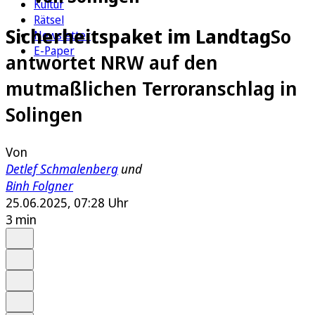
Kultur
Rätsel
Sicherheitspaket im Landtag
So
Newsletter
E-Paper
antwortet NRW auf den
mutmaßlichen Terroranschlag in
Solingen
Von
Detlef Schmalenberg
und
Binh Folgner
25.06.2025, 07:28 Uhr
3 min
Auf Google bevorzugen
Anhören
Schrift
Merken