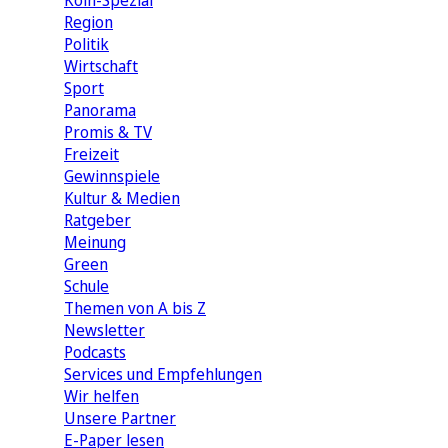
Köln-Spezial
Region
Politik
Wirtschaft
Sport
Panorama
Promis & TV
Freizeit
Gewinnspiele
Kultur & Medien
Ratgeber
Meinung
Green
Schule
Themen von A bis Z
Newsletter
Podcasts
Services und Empfehlungen
Wir helfen
Unsere Partner
E-Paper lesen