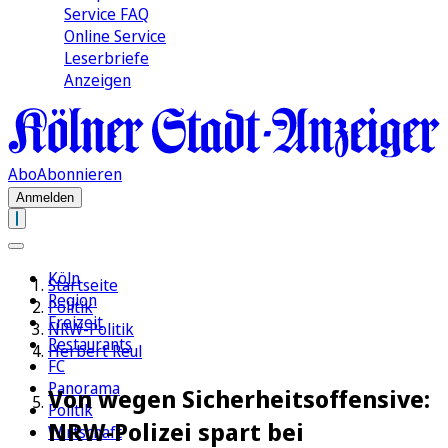
Service FAQ
Online Service
Leserbriefe
Anzeigen
Abo
Abonnieren
Anmelden
Köln
Startseite
Region
Politik
Freizeit
NRW-Politik
Restaurants
Herbert Reul
FC
Panorama
Von wegen Sicherheitsoffensive:
Politik
NRW-Polizei spart bei
Wirtschaft