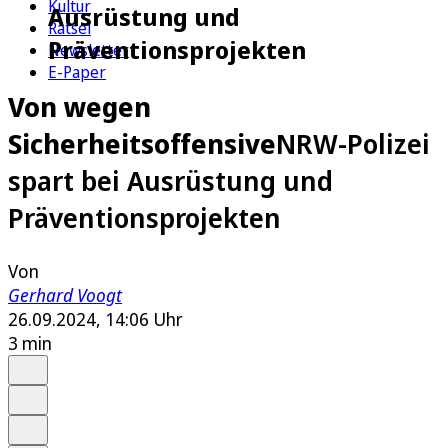
Kultur
Ausrüstung und
Rätsel
Präventionsprojekten
Newsletter
E-Paper
Von wegen
Sicherheitsoffensive
NRW-Polizei
spart bei Ausrüstung und
Präventionsprojekten
Von
Gerhard Voogt
26.09.2024, 14:06 Uhr
3 min
Auf Google bevorzugen
Anhören
Schrift