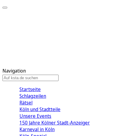
Mein KStA
Meine Artikel
Meine Region
Meine Newsletter
Mein KStA PLUS
Mein E-Paper
Navigation
Startseite
Schlagzeilen
Rätsel
Köln und Stadtteile
Unsere Events
150 Jahre Kölner Stadt-Anzeiger
Karneval in Köln