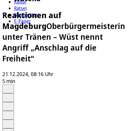
Kultur
Rätsel
Reaktionen auf
Newsletter
E-Paper
Magdeburg
Oberbürgermeisterin
unter Tränen – Wüst nennt
Angriff „Anschlag auf die
Freiheit“
21.12.2024, 08:16 Uhr
5 min
Auf Google bevorzugen
Anhören
Schrift
Merken
Drucken
Teilen