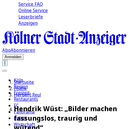
Service FAQ
Online Service
Leserbriefe
Anzeigen
Abo
Abonnieren
Anmelden
Köln
Startseite
Region
Politik
Freizeit
Herbert Reul
Restaurants
FC
Hendrik Wüst: „Bilder machen
Panorama
fassungslos, traurig und
Politik
Wirtschaft
wütend“