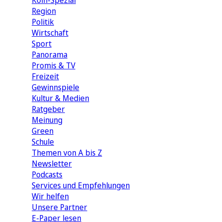
Köln-Spezial
Region
Politik
Wirtschaft
Sport
Panorama
Promis & TV
Freizeit
Gewinnspiele
Kultur & Medien
Ratgeber
Meinung
Green
Schule
Themen von A bis Z
Newsletter
Podcasts
Services und Empfehlungen
Wir helfen
Unsere Partner
E-Paper lesen