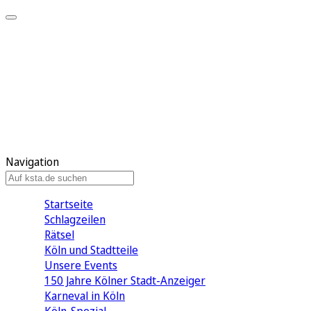
Mein KStA
Meine Artikel
Meine Region
Meine Newsletter
Mein KStA PLUS
Mein E-Paper
Navigation
Startseite
Schlagzeilen
Rätsel
Köln und Stadtteile
Unsere Events
150 Jahre Kölner Stadt-Anzeiger
Karneval in Köln