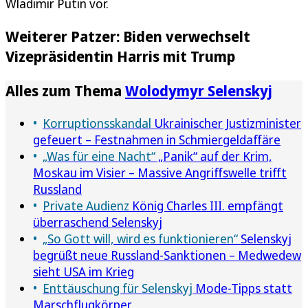
Wladimir Putin vor.
Weiterer Patzer: Biden verwechselt
Vizepräsidentin Harris mit Trump
Alles zum Thema
Wolodymyr Selenskyj
Korruptionsskandal
Ukrainischer Justizminister
gefeuert – Festnahmen in Schmiergeldaffäre
„Was für eine Nacht“
„Panik“ auf der Krim,
Moskau im Visier – Massive Angriffswelle trifft
Russland
Private Audienz
König Charles III. empfängt
überraschend Selenskyj
„So Gott will, wird es funktionieren“
Selenskyj
begrüßt neue Russland-Sanktionen – Medwedew
sieht USA im Krieg
Enttäuschung für Selenskyj
Mode-Tipps statt
Marschflugkörper