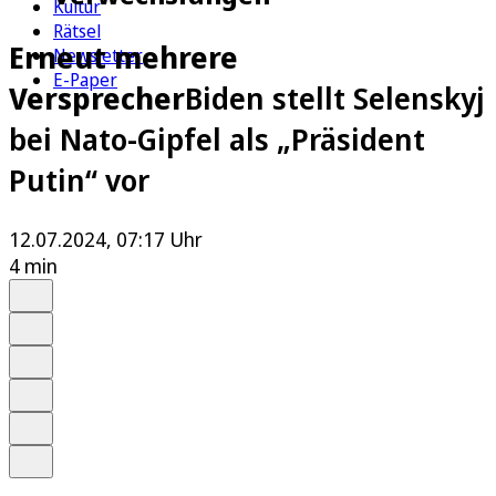
Kultur
Rätsel
Erneut mehrere
Newsletter
E-Paper
Versprecher
Biden stellt Selenskyj
bei Nato-Gipfel als „Präsident
Putin“ vor
12.07.2024, 07:17 Uhr
4 min
Auf Google bevorzugen
Anhören
Schrift
Merken
Drucken
Teilen