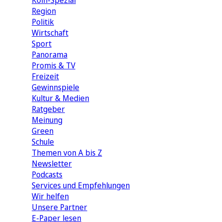
Köln-Spezial
Region
Politik
Wirtschaft
Sport
Panorama
Promis & TV
Freizeit
Gewinnspiele
Kultur & Medien
Ratgeber
Meinung
Green
Schule
Themen von A bis Z
Newsletter
Podcasts
Services und Empfehlungen
Wir helfen
Unsere Partner
E-Paper lesen