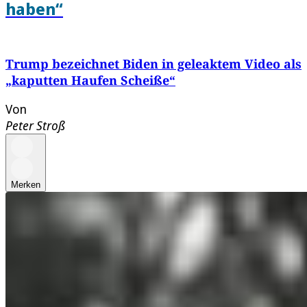
haben“
Trump bezeichnet Biden in geleaktem Video als
„kaputten Haufen Scheiße“
Von
Peter Stroß
Merken