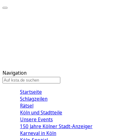
Mein KStA
Meine Artikel
Meine Region
Meine Newsletter
Mein KStA PLUS
Mein E-Paper
Navigation
Startseite
Schlagzeilen
Rätsel
Köln und Stadtteile
Unsere Events
150 Jahre Kölner Stadt-Anzeiger
Karneval in Köln