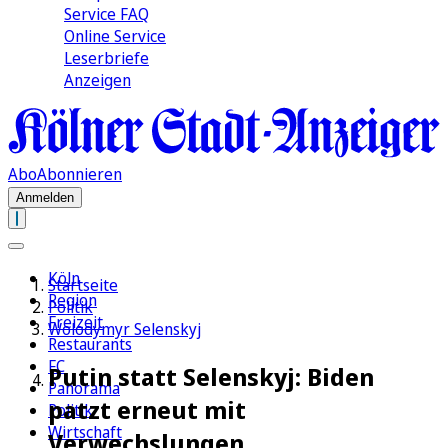
Service FAQ
Online Service
Leserbriefe
Anzeigen
Abo
Abonnieren
Anmelden
Köln
Startseite
Region
Politik
Freizeit
Wolodymyr Selenskyj
Restaurants
FC
Putin statt Selenskyj: Biden
Panorama
patzt erneut mit
Politik
Wirtschaft
Verwechslungen