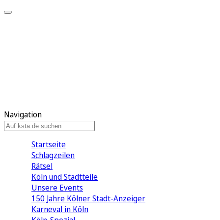
Mein KStA
Meine Artikel
Meine Region
Meine Newsletter
Mein KStA PLUS
Mein E-Paper
Navigation
Startseite
Schlagzeilen
Rätsel
Köln und Stadtteile
Unsere Events
150 Jahre Kölner Stadt-Anzeiger
Karneval in Köln