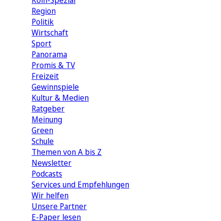
Köln-Spezial
Region
Politik
Wirtschaft
Sport
Panorama
Promis & TV
Freizeit
Gewinnspiele
Kultur & Medien
Ratgeber
Meinung
Green
Schule
Themen von A bis Z
Newsletter
Podcasts
Services und Empfehlungen
Wir helfen
Unsere Partner
E-Paper lesen