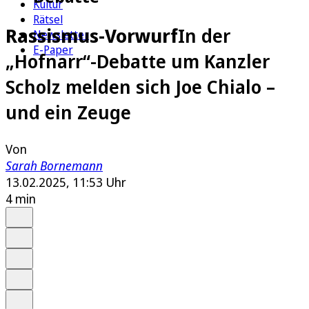
Kultur
Rätsel
Rassismus-Vorwurf
In der
Newsletter
E-Paper
„Hofnarr“-Debatte um Kanzler
Scholz melden sich Joe Chialo –
und ein Zeuge
Von
Sarah Bornemann
13.02.2025, 11:53 Uhr
4 min
Auf Google bevorzugen
Anhören
Schrift
Merken
Drucken