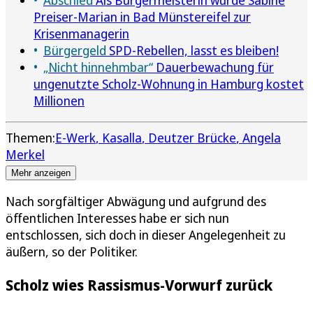
Preiser-Marian in Bad Münstereifel zur
Krisenmanagerin
Bürgergeld
SPD-Rebellen, lasst es bleiben!
„Nicht hinnehmbar“
Dauerbewachung für
ungenutzte Scholz-Wohnung in Hamburg kostet
Millionen
Themen:
E-Werk
Kasalla
Deutzer Brücke
Angela
Merkel
Mehr anzeigen
Nach sorgfältiger Abwägung und aufgrund des
öffentlichen Interesses habe er sich nun
entschlossen, sich doch in dieser Angelegenheit zu
äußern, so der Politiker.
Scholz wies Rassismus-Vorwurf zurück