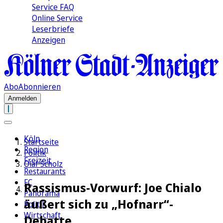
Service FAQ
Online Service
Leserbriefe
Anzeigen
Abo
Abonnieren
Anmelden
Köln
Startseite
Region
Politik
Freizeit
Olaf Scholz
Restaurants
FC
Rassismus-Vorwurf: Joe Chialo
Panorama
äußert sich zu „Hofnarr“-
Politik
Wirtschaft
Debatte