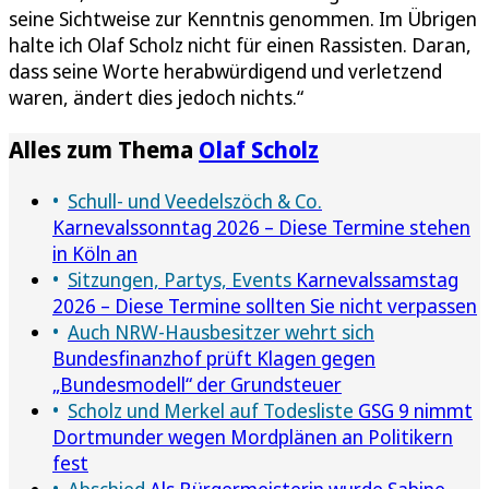
seine Sichtweise zur Kenntnis genommen. Im Übrigen
halte ich Olaf Scholz nicht für einen Rassisten. Daran,
dass seine Worte herabwürdigend und verletzend
waren, ändert dies jedoch nichts.“
Alles zum Thema
Olaf Scholz
Schull- und Veedelszöch & Co.
Karnevalssonntag 2026 – Diese Termine stehen
in Köln an
Sitzungen, Partys, Events
Karnevalssamstag
2026 – Diese Termine sollten Sie nicht verpassen
Auch NRW-Hausbesitzer wehrt sich
Bundesfinanzhof prüft Klagen gegen
„Bundesmodell“ der Grundsteuer
Scholz und Merkel auf Todesliste
GSG 9 nimmt
Dortmunder wegen Mordplänen an Politikern
fest
Abschied
Als Bürgermeisterin wurde Sabine