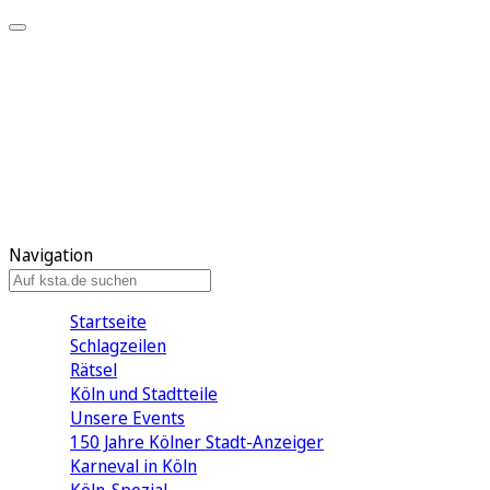
Mein KStA
Meine Artikel
Meine Region
Meine Newsletter
Mein KStA PLUS
Mein E-Paper
Navigation
Startseite
Schlagzeilen
Rätsel
Köln und Stadtteile
Unsere Events
150 Jahre Kölner Stadt-Anzeiger
Karneval in Köln