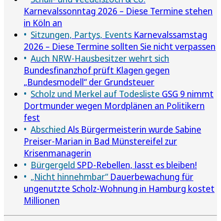
Karnevalssonntag 2026 – Diese Termine stehen
in Köln an
Sitzungen, Partys, Events
Karnevalssamstag
2026 – Diese Termine sollten Sie nicht verpassen
Auch NRW-Hausbesitzer wehrt sich
Bundesfinanzhof prüft Klagen gegen
„Bundesmodell“ der Grundsteuer
Scholz und Merkel auf Todesliste
GSG 9 nimmt
Dortmunder wegen Mordplänen an Politikern
fest
Abschied
Als Bürgermeisterin wurde Sabine
Preiser-Marian in Bad Münstereifel zur
Krisenmanagerin
Bürgergeld
SPD-Rebellen, lasst es bleiben!
„Nicht hinnehmbar“
Dauerbewachung für
ungenutzte Scholz-Wohnung in Hamburg kostet
Millionen