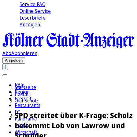
Service FAQ
Online Service
Leserbriefe
Anzeigen
Abo
Abonnieren
Anmelden
Köln
Startseite
Region
Politik
Freizeit
Olaf Scholz
Restaurants
FC
SPD streitet über K-Frage: Scholz
Panorama
bekommt Lob von Lawrow und
Politik
Wirtschaft
Schröder