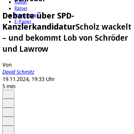
Kultur
Rätsel
Debatte über SPD-
Newsletter
E-Paper
Kanzlerkandidatur
Scholz wackelt
– und bekommt Lob von Schröder
und Lawrow
Von
David Schmitz
19.11.2024, 19:33 Uhr
5 min
Auf Google bevorzugen
Anhören
Schrift
Merken
Drucken