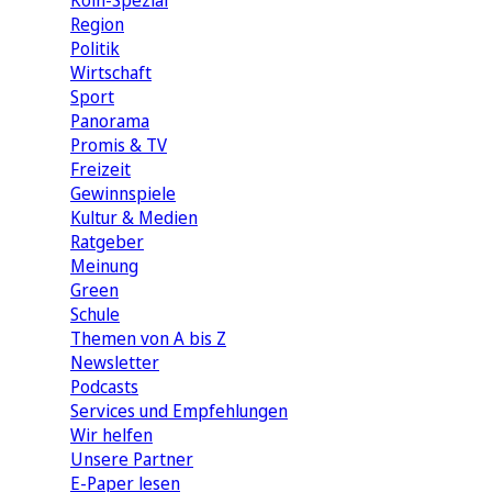
Köln-Spezial
Region
Politik
Wirtschaft
Sport
Panorama
Promis & TV
Freizeit
Gewinnspiele
Kultur & Medien
Ratgeber
Meinung
Green
Schule
Themen von A bis Z
Newsletter
Podcasts
Services und Empfehlungen
Wir helfen
Unsere Partner
E-Paper lesen