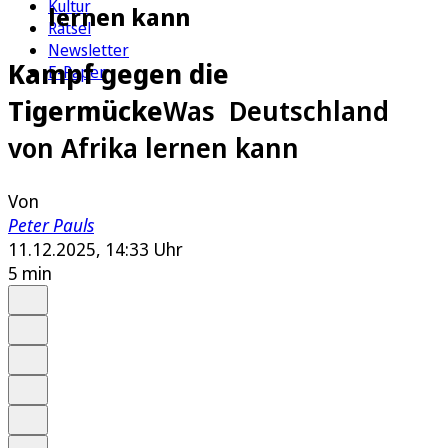
Kultur
lernen kann
Rätsel
Newsletter
Kampf gegen die
E-Paper
Tigermücke
Was Deutschland
von Afrika lernen kann
Von
Peter Pauls
11.12.2025, 14:33 Uhr
5 min
Auf Google bevorzugen
Anhören
Schrift
Merken
Drucken
Teilen