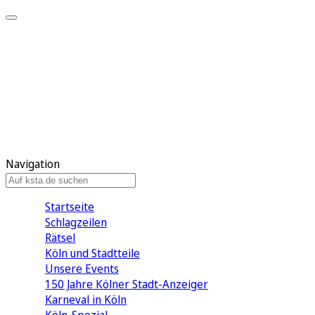
Mein KStA
Meine Artikel
Meine Region
Meine Newsletter
Mein KStA PLUS
Mein E-Paper
Navigation
Startseite
Schlagzeilen
Rätsel
Köln und Stadtteile
Unsere Events
150 Jahre Kölner Stadt-Anzeiger
Karneval in Köln