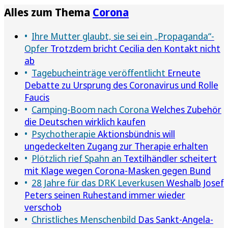
Alles zum Thema
Corona
Ihre Mutter glaubt, sie sei ein „Propaganda“-
Opfer
Trotzdem bricht Cecilia den Kontakt nicht
ab
Tagebucheinträge veröffentlicht
Erneute
Debatte zu Ursprung des Coronavirus und Rolle
Faucis
Camping-Boom nach Corona
Welches Zubehör
die Deutschen wirklich kaufen
Psychotherapie
Aktionsbündnis will
ungedeckelten Zugang zur Therapie erhalten
Plötzlich rief Spahn an
Textilhändler scheitert
mit Klage wegen Corona-Masken gegen Bund
28 Jahre für das DRK Leverkusen
Weshalb Josef
Peters seinen Ruhestand immer wieder
verschob
Christliches Menschenbild
Das Sankt-Angela-