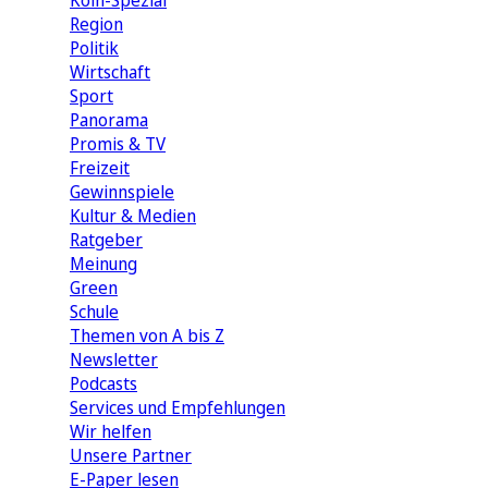
Köln-Spezial
Region
Politik
Wirtschaft
Sport
Panorama
Promis & TV
Freizeit
Gewinnspiele
Kultur & Medien
Ratgeber
Meinung
Green
Schule
Themen von A bis Z
Newsletter
Podcasts
Services und Empfehlungen
Wir helfen
Unsere Partner
E-Paper lesen