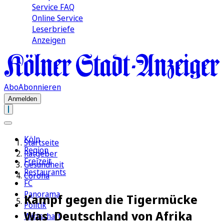
Service FAQ
Online Service
Leserbriefe
Anzeigen
Abo
Abonnieren
Anmelden
Köln
Startseite
Region
Ratgeber
Freizeit
Gesundheit
Restaurants
Corona
FC
Panorama
Kampf gegen die Tigermücke
Politik
Was Deutschland von Afrika
Wirtschaft