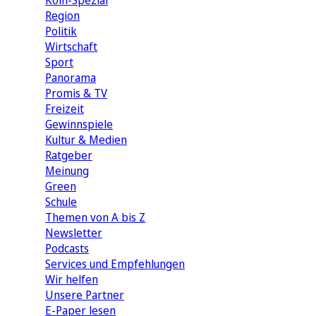
Köln-Spezial
Region
Politik
Wirtschaft
Sport
Panorama
Promis & TV
Freizeit
Gewinnspiele
Kultur & Medien
Ratgeber
Meinung
Green
Schule
Themen von A bis Z
Newsletter
Podcasts
Services und Empfehlungen
Wir helfen
Unsere Partner
E-Paper lesen