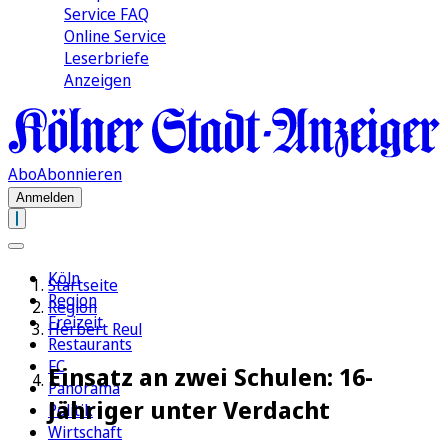
Service FAQ
Online Service
Leserbriefe
Anzeigen
Abo
Abonnieren
Anmelden
Köln
Startseite
Region
Region
Freizeit
Herbert Reul
Restaurants
FC
Einsatz an zwei Schulen: 16-
Panorama
Jähriger unter Verdacht
Politik
Wirtschaft