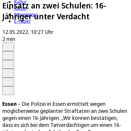
Kultur
Einsatz an zwei Schulen: 16-
Rätsel
Jähriger unter Verdacht
Newsletter
E-Paper
12.05.2022, 10:27 Uhr
2 min
Auf Google bevorzugen
Anhören
Schrift
Merken
Drucken
Teilen
Essen
– Die Polizei in Essen ermittelt wegen
möglicherweise geplanter Straftaten an zwei Schulen
gegen einen 16-Jährigen. „Wir können bestätigen,
dass es sich bei dem Tatverdächtigen um einen 16-