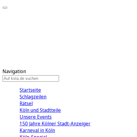
Mein KStA
Meine Artikel
Meine Region
Meine Newsletter
Mein KStA PLUS
Mein E-Paper
Navigation
Startseite
Schlagzeilen
Rätsel
Köln und Stadtteile
Unsere Events
150 Jahre Kölner Stadt-Anzeiger
Karneval in Köln