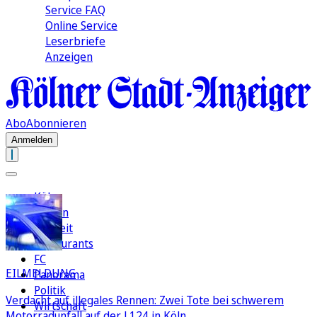
Service FAQ
Online Service
Leserbriefe
Anzeigen
Abo
Abonnieren
Anmelden
Köln
Region
Freizeit
Restaurants
FC
EILMELDUNG
Panorama
Politik
Verdacht auf illegales Rennen: Zwei Tote bei schwerem
Wirtschaft
Motorradunfall auf der L124 in Köln