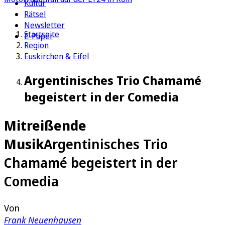
Kultur
Rätsel
Newsletter
Startseite
E-Paper
Region
Euskirchen & Eifel
Argentinisches Trio Chamamé
begeistert in der Comedia
Mitreißende
Musik
Argentinisches Trio
Chamamé begeistert in der
Comedia
Von
Frank Neuenhausen