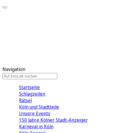
Mein KStA
Meine Artikel
Meine Region
Meine Newsletter
Mein KStA PLUS
Mein E-Paper
Navigation
Startseite
Schlagzeilen
Rätsel
Köln und Stadtteile
Unsere Events
150 Jahre Kölner Stadt-Anzeiger
Karneval in Köln