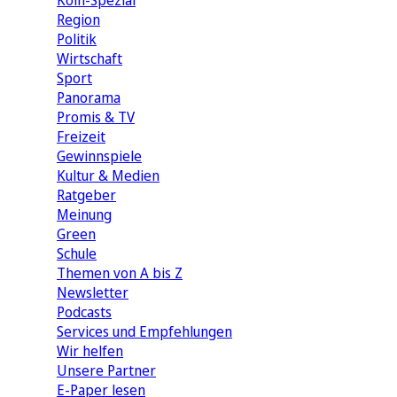
Köln-Spezial
Region
Politik
Wirtschaft
Sport
Panorama
Promis & TV
Freizeit
Gewinnspiele
Kultur & Medien
Ratgeber
Meinung
Green
Schule
Themen von A bis Z
Newsletter
Podcasts
Services und Empfehlungen
Wir helfen
Unsere Partner
E-Paper lesen