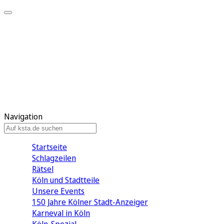
Mein KStA
Meine Artikel
Meine Region
Meine Newsletter
Mein KStA PLUS
Mein E-Paper
Navigation
Startseite
Schlagzeilen
Rätsel
Köln und Stadtteile
Unsere Events
150 Jahre Kölner Stadt-Anzeiger
Karneval in Köln