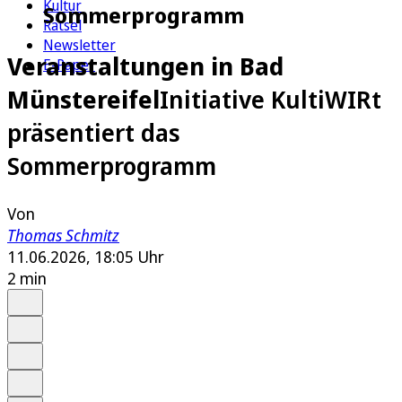
Kultur
Sommerprogramm
Rätsel
Newsletter
Veranstaltungen in Bad
E-Paper
Münstereifel
Initiative KultiWIRt
präsentiert das
Sommerprogramm
Von
Thomas Schmitz
11.06.2026, 18:05 Uhr
2 min
Auf Google bevorzugen
Anhören
Schrift
Merken