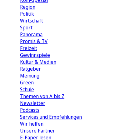
Köln-Spezial
Region
Politik
Wirtschaft
Sport
Panorama
Promis & TV
Freizeit
Gewinnspiele
Kultur & Medien
Ratgeber
Meinung
Green
Schule
Themen von A bis Z
Newsletter
Podcasts
Services und Empfehlungen
Wir helfen
Unsere Partner
E-Paper lesen