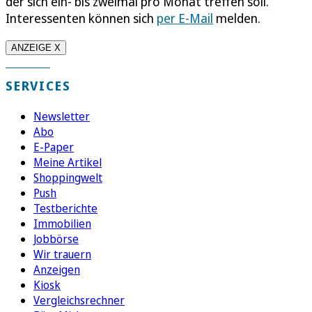
der sich ein- bis zweimal pro Monat treffen soll.
Interessenten können sich
per E-Mail
melden.
ANZEIGE X
SERVICES
Newsletter
Abo
E-Paper
Meine Artikel
Shoppingwelt
Push
Testberichte
Immobilien
Jobbörse
Wir trauern
Anzeigen
Kiosk
Vergleichsrechner