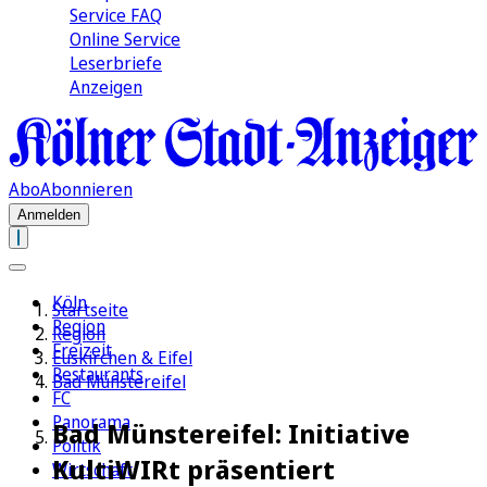
Service FAQ
Online Service
Leserbriefe
Anzeigen
Abo
Abonnieren
Anmelden
Köln
Startseite
Region
Region
Freizeit
Euskirchen & Eifel
Restaurants
Bad Münstereifel
FC
Panorama
Bad Münstereifel: Initiative
Politik
KultiWIRt präsentiert
Wirtschaft