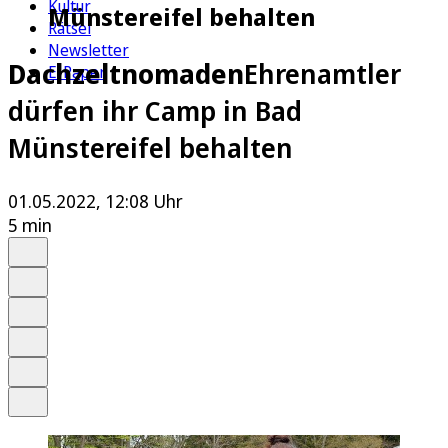
Kultur
Münstereifel behalten
Rätsel
Newsletter
Dachzeltnomaden
Ehrenamtler
E-Paper
dürfen ihr Camp in Bad
Münstereifel behalten
01.05.2022, 12:08 Uhr
5 min
Auf Google bevorzugen
Anhören
Schrift
Merken
Drucken
Teilen