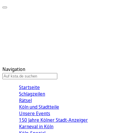
Mein KStA
Meine Artikel
Meine Region
Meine Newsletter
Mein KStA PLUS
Mein E-Paper
Navigation
Startseite
Schlagzeilen
Rätsel
Köln und Stadtteile
Unsere Events
150 Jahre Kölner Stadt-Anzeiger
Karneval in Köln