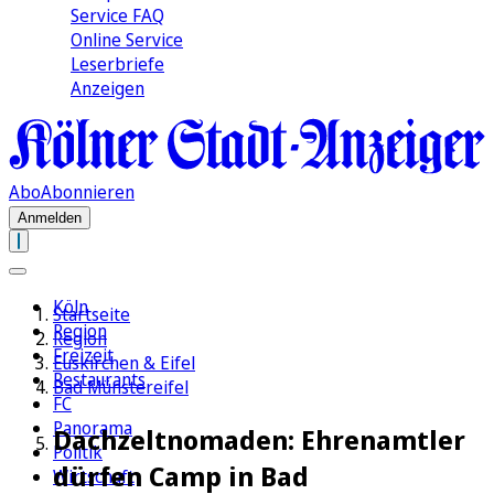
Service FAQ
Online Service
Leserbriefe
Anzeigen
Abo
Abonnieren
Anmelden
Köln
Startseite
Region
Region
Freizeit
Euskirchen & Eifel
Restaurants
Bad Münstereifel
FC
Panorama
Dachzeltnomaden: Ehrenamtler
Politik
dürfen Camp in Bad
Wirtschaft