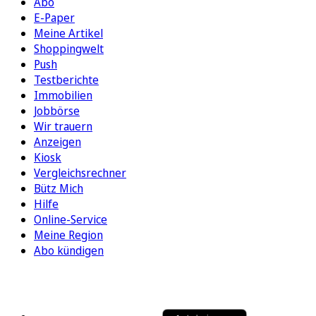
Abo
E-Paper
Meine Artikel
Shoppingwelt
Push
Testberichte
Immobilien
Jobbörse
Wir trauern
Anzeigen
Kiosk
Vergleichsrechner
Bütz Mich
Hilfe
Online-Service
Meine Region
Abo kündigen
FOLGEN SIE UNS
ENTDECKEN SIE UNSERE APP