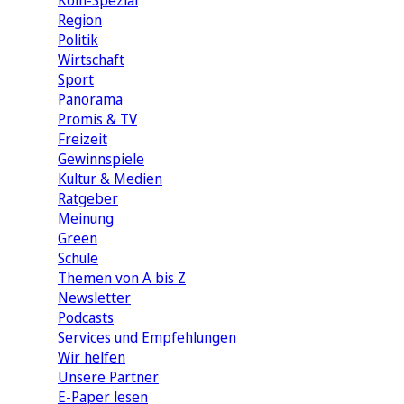
Köln-Spezial
Region
Politik
Wirtschaft
Sport
Panorama
Promis & TV
Freizeit
Gewinnspiele
Kultur & Medien
Ratgeber
Meinung
Green
Schule
Themen von A bis Z
Newsletter
Podcasts
Services und Empfehlungen
Wir helfen
Unsere Partner
E-Paper lesen