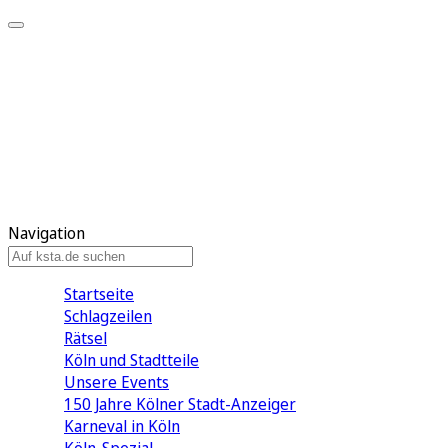
Mein KStA
Meine Artikel
Meine Region
Meine Newsletter
Mein KStA PLUS
Mein E-Paper
Navigation
Startseite
Schlagzeilen
Rätsel
Köln und Stadtteile
Unsere Events
150 Jahre Kölner Stadt-Anzeiger
Karneval in Köln