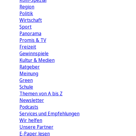
Köln-Spezial
Region
Politik
Wirtschaft
Sport
Panorama
Promis & TV
Freizeit
Gewinnspiele
Kultur & Medien
Ratgeber
Meinung
Green
Schule
Themen von A bis Z
Newsletter
Podcasts
Services und Empfehlungen
Wir helfen
Unsere Partner
E-Paper lesen