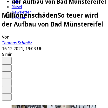
der Aufbau von Bad Münstereifel
Kultur
Rätsel
Newsletter
Millionenschäden
So teuer wird
E-Paper
der Aufbau von Bad Münstereifel
Von
Thomas Schmitz
16.12.2021, 19:03 Uhr
5 min
Auf Google bevorzugen
Anhören
Schrift
Merken
Drucken
Teilen