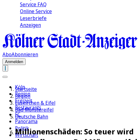
Service FAQ
Online Service
Leserbriefe
Anzeigen
Abo
Abonnieren
Anmelden
Köln
Startseite
Region
Region
Freizeit
Euskirchen & Eifel
Restaurants
Bad Münstereifel
FC
Deutsche Bahn
Panorama
Politik
Millionenschäden: So teuer wird
Wirtschaft