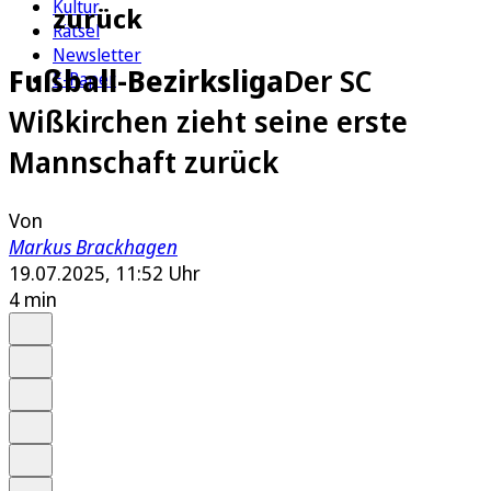
Kultur
zurück
Rätsel
Newsletter
Fußball-Bezirksliga
Der SC
E-Paper
Wißkirchen zieht seine erste
Mannschaft zurück
Von
Markus Brackhagen
19.07.2025, 11:52 Uhr
4 min
Auf Google bevorzugen
Anhören
Schrift
Merken
Drucken
Teilen