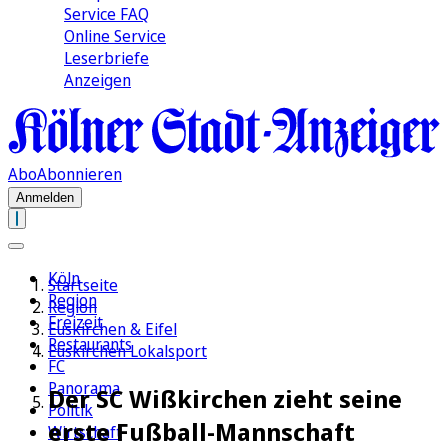
Service FAQ
Online Service
Leserbriefe
Anzeigen
Abo
Abonnieren
Anmelden
Köln
Startseite
Region
Region
Freizeit
Euskirchen & Eifel
Restaurants
Euskirchen Lokalsport
FC
Panorama
Der SC Wißkirchen zieht seine
Politik
erste Fußball-Mannschaft
Wirtschaft