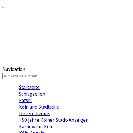
Mein KStA
Meine Artikel
Meine Region
Meine Newsletter
Mein KStA PLUS
Mein E-Paper
Navigation
Startseite
Schlagzeilen
Rätsel
Köln und Stadtteile
Unsere Events
150 Jahre Kölner Stadt-Anzeiger
Karneval in Köln