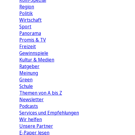
Köln-Spezial
Region
Politik
Wirtschaft
Sport
Panorama
Promis & TV
Freizeit
Gewinnspiele
Kultur & Medien
Ratgeber
Meinung
Green
Schule
Themen von A bis Z
Newsletter
Podcasts
Services und Empfehlungen
Wir helfen
Unsere Partner
E-Paper lesen