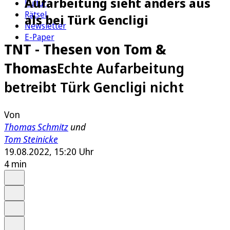
Aufarbeitung sieht anders aus
Kultur
Rätsel
als bei Türk Gencligi
Newsletter
E-Paper
TNT - Thesen von Tom &
Thomas
Echte Aufarbeitung
betreibt Türk Gencligi nicht
Von
Thomas Schmitz
und
Tom Steinicke
19.08.2022, 15:20 Uhr
4 min
Auf Google bevorzugen
Anhören
Schrift
Merken