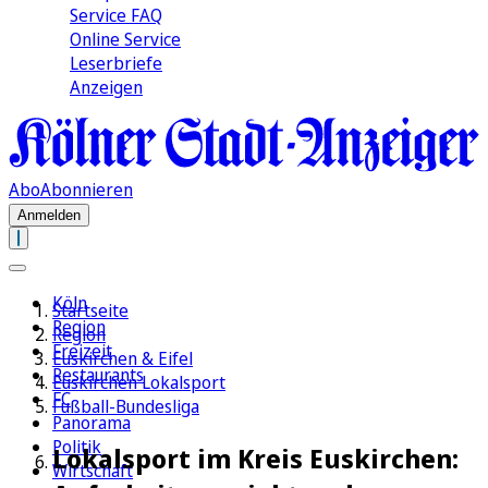
Service FAQ
Online Service
Leserbriefe
Anzeigen
Abo
Abonnieren
Anmelden
Köln
Startseite
Region
Region
Freizeit
Euskirchen & Eifel
Restaurants
Euskirchen Lokalsport
FC
Fußball-Bundesliga
Panorama
Politik
Lokalsport im Kreis Euskirchen:
Wirtschaft