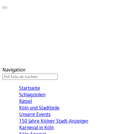
Mein KStA
Meine Artikel
Meine Region
Meine Newsletter
Mein KStA PLUS
Mein E-Paper
Navigation
Startseite
Schlagzeilen
Rätsel
Köln und Stadtteile
Unsere Events
150 Jahre Kölner Stadt-Anzeiger
Karneval in Köln