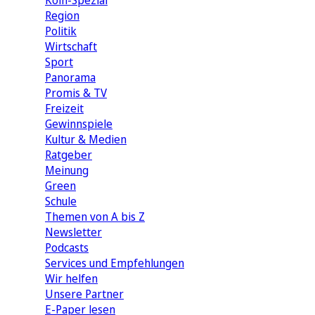
Köln-Spezial
Region
Politik
Wirtschaft
Sport
Panorama
Promis & TV
Freizeit
Gewinnspiele
Kultur & Medien
Ratgeber
Meinung
Green
Schule
Themen von A bis Z
Newsletter
Podcasts
Services und Empfehlungen
Wir helfen
Unsere Partner
E-Paper lesen