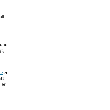
oll
 und
gt,
tz
zu
atz
ler