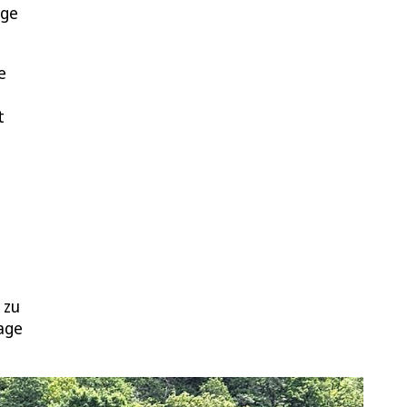
ige
e
t
 zu
lage