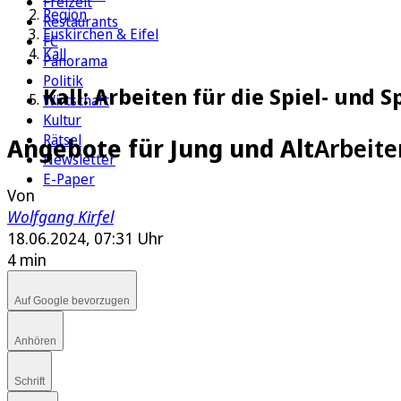
Freizeit
Region
Restaurants
Euskirchen & Eifel
FC
Kall
Panorama
Politik
Kall: Arbeiten für die Spiel- und
Wirtschaft
Kultur
Rätsel
Angebote für Jung und Alt
Arbeite
Newsletter
E-Paper
Von
Wolfgang Kirfel
18.06.2024, 07:31 Uhr
4 min
Auf Google bevorzugen
Anhören
Schrift