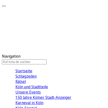
Mein KStA
Meine Artikel
Meine Region
Meine Newsletter
Mein KStA PLUS
Mein E-Paper
Navigation
Startseite
Schlagzeilen
Rätsel
Köln und Stadtteile
Unsere Events
150 Jahre Kölner Stadt-Anzeiger
Karneval in Köln