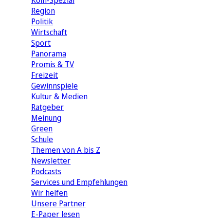
Köln-Spezial
Region
Politik
Wirtschaft
Sport
Panorama
Promis & TV
Freizeit
Gewinnspiele
Kultur & Medien
Ratgeber
Meinung
Green
Schule
Themen von A bis Z
Newsletter
Podcasts
Services und Empfehlungen
Wir helfen
Unsere Partner
E-Paper lesen