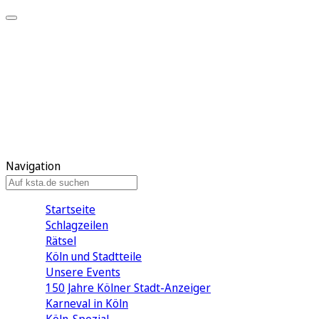
Mein KStA
Meine Artikel
Meine Region
Meine Newsletter
Mein KStA PLUS
Mein E-Paper
Navigation
Startseite
Schlagzeilen
Rätsel
Köln und Stadtteile
Unsere Events
150 Jahre Kölner Stadt-Anzeiger
Karneval in Köln