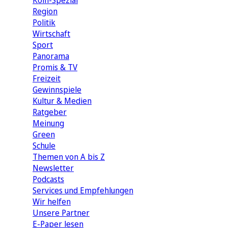
Köln-Spezial
Region
Politik
Wirtschaft
Sport
Panorama
Promis & TV
Freizeit
Gewinnspiele
Kultur & Medien
Ratgeber
Meinung
Green
Schule
Themen von A bis Z
Newsletter
Podcasts
Services und Empfehlungen
Wir helfen
Unsere Partner
E-Paper lesen