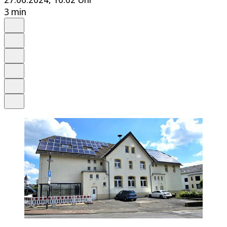
3 min
Auf Google bevorzugen
Anhören
Schrift
Merken
Drucken
Teilen