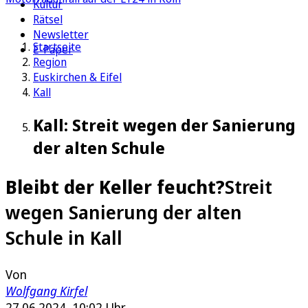
Kultur
Rätsel
Newsletter
Startseite
E-Paper
Region
Euskirchen & Eifel
Kall
Kall: Streit wegen der Sanierung
der alten Schule
Bleibt der Keller feucht?
Streit
wegen Sanierung der alten
Schule in Kall
Von
Wolfgang Kirfel
27.06.2024, 10:02 Uhr