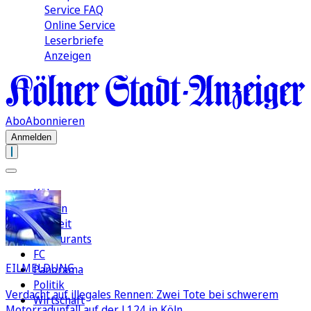
Service FAQ
Online Service
Leserbriefe
Anzeigen
Abo
Abonnieren
Anmelden
Köln
Region
Freizeit
Restaurants
FC
EILMELDUNG
Panorama
Politik
Verdacht auf illegales Rennen: Zwei Tote bei schwerem
Wirtschaft
Motorradunfall auf der L124 in Köln