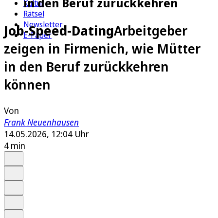
in den Beruf zurückkehren
Kultur
Rätsel
Newsletter
Job-Speed-Dating
Arbeitgeber
E-Paper
zeigen in Firmenich, wie Mütter
in den Beruf zurückkehren
können
Von
Frank Neuenhausen
14.05.2026, 12:04 Uhr
4 min
Auf Google bevorzugen
Anhören
Schrift
Merken
Drucken