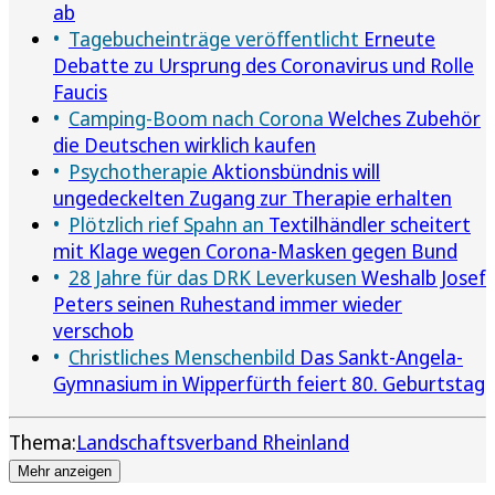
ab
Tagebucheinträge veröffentlicht
Erneute
Debatte zu Ursprung des Coronavirus und Rolle
Faucis
Camping-Boom nach Corona
Welches Zubehör
die Deutschen wirklich kaufen
Psychotherapie
Aktionsbündnis will
ungedeckelten Zugang zur Therapie erhalten
Plötzlich rief Spahn an
Textilhändler scheitert
mit Klage wegen Corona-Masken gegen Bund
28 Jahre für das DRK Leverkusen
Weshalb Josef
Peters seinen Ruhestand immer wieder
verschob
Christliches Menschenbild
Das Sankt-Angela-
Gymnasium in Wipperfürth feiert 80. Geburtstag
Thema:
Landschaftsverband Rheinland
Mehr anzeigen