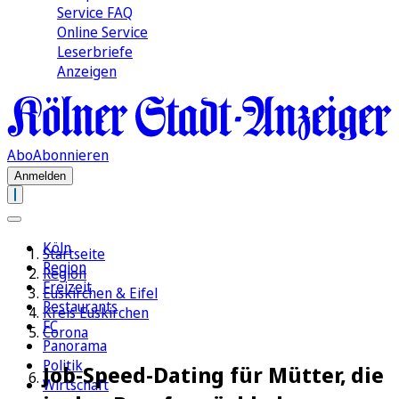
Service FAQ
Online Service
Leserbriefe
Anzeigen
Abo
Abonnieren
Anmelden
Köln
Startseite
Region
Region
Freizeit
Euskirchen & Eifel
Restaurants
Kreis Euskirchen
FC
Corona
Panorama
Politik
Job-Speed-Dating für Mütter, die
Wirtschaft