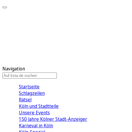
Mein KStA
Meine Artikel
Meine Region
Meine Newsletter
Mein KStA PLUS
Mein E-Paper
Navigation
Startseite
Schlagzeilen
Rätsel
Köln und Stadtteile
Unsere Events
150 Jahre Kölner Stadt-Anzeiger
Karneval in Köln