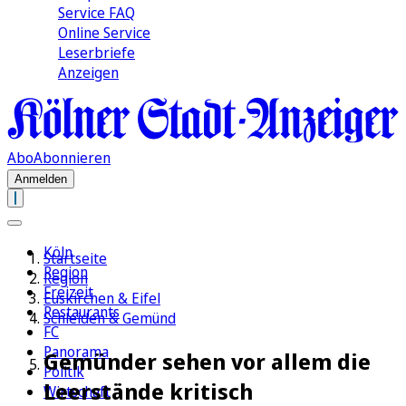
Service FAQ
Online Service
Leserbriefe
Anzeigen
Abo
Abonnieren
Anmelden
Köln
Startseite
Region
Region
Freizeit
Euskirchen & Eifel
Restaurants
Schleiden & Gemünd
FC
Panorama
Gemünder sehen vor allem die
Politik
Leerstände kritisch
Wirtschaft