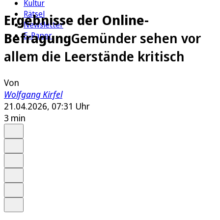
Kultur
Rätsel
Ergebnisse der Online-
Newsletter
Befragung
Gemünder sehen vor
E-Paper
allem die Leerstände kritisch
Von
Wolfgang Kirfel
21.04.2026, 07:31 Uhr
3 min
Auf Google bevorzugen
Anhören
Schrift
Merken
Drucken
Teilen