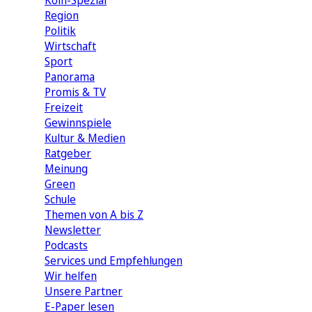
Köln-Spezial
Region
Politik
Wirtschaft
Sport
Panorama
Promis & TV
Freizeit
Gewinnspiele
Kultur & Medien
Ratgeber
Meinung
Green
Schule
Themen von A bis Z
Newsletter
Podcasts
Services und Empfehlungen
Wir helfen
Unsere Partner
E-Paper lesen