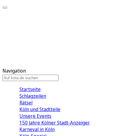
Mein KStA
Meine Artikel
Meine Region
Meine Newsletter
Mein KStA PLUS
Mein E-Paper
Navigation
Startseite
Schlagzeilen
Rätsel
Köln und Stadtteile
Unsere Events
150 Jahre Kölner Stadt-Anzeiger
Karneval in Köln