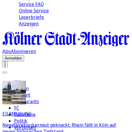
Service FAQ
Online Service
Leserbriefe
Anzeigen
Abo
Abonnieren
Anmelden
Köln
Region
Freizeit
Restaurants
FC
EILMELDUNG
Panorama
Politik
Negativrekord erneut geknackt: Rhein fällt in Köln auf
Wirtschaft
neuen historischen Tiefstand