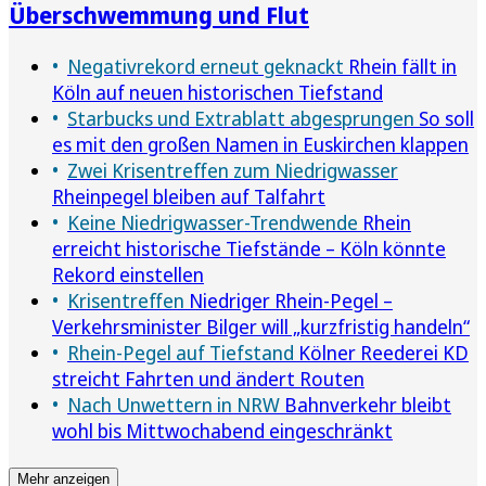
Überschwemmung und Flut
Negativrekord erneut geknackt
Rhein fällt in
Köln auf neuen historischen Tiefstand
Starbucks und Extrablatt abgesprungen
So soll
es mit den großen Namen in Euskirchen klappen
Zwei Krisentreffen zum Niedrigwasser
Rheinpegel bleiben auf Talfahrt
Keine Niedrigwasser-Trendwende
Rhein
erreicht historische Tiefstände – Köln könnte
Rekord einstellen
Krisentreffen
Niedriger Rhein-Pegel –
Verkehrsminister Bilger will „kurzfristig handeln“
Rhein-Pegel auf Tiefstand
Kölner Reederei KD
streicht Fahrten und ändert Routen
Nach Unwettern in NRW
Bahnverkehr bleibt
wohl bis Mittwochabend eingeschränkt
Mehr anzeigen