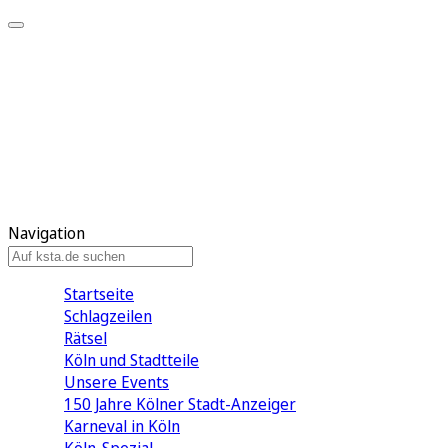
Mein KStA
Meine Artikel
Meine Region
Meine Newsletter
Mein KStA PLUS
Mein E-Paper
Navigation
Startseite
Schlagzeilen
Rätsel
Köln und Stadtteile
Unsere Events
150 Jahre Kölner Stadt-Anzeiger
Karneval in Köln