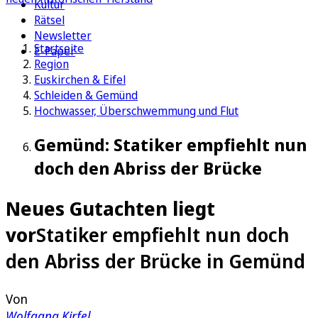
Kultur
Rätsel
Newsletter
Startseite
E-Paper
Region
Euskirchen & Eifel
Schleiden & Gemünd
Hochwasser, Überschwemmung und Flut
Gemünd: Statiker empfiehlt nun
doch den Abriss der Brücke
Neues Gutachten liegt
vor
Statiker empfiehlt nun doch
den Abriss der Brücke in Gemünd
Von
Wolfgang Kirfel