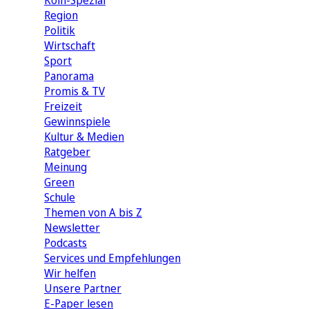
Köln-Spezial
Region
Politik
Wirtschaft
Sport
Panorama
Promis & TV
Freizeit
Gewinnspiele
Kultur & Medien
Ratgeber
Meinung
Green
Schule
Themen von A bis Z
Newsletter
Podcasts
Services und Empfehlungen
Wir helfen
Unsere Partner
E-Paper lesen