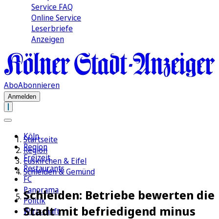
Service FAQ
Online Service
Leserbriefe
Anzeigen
Abo
Abonnieren
Anmelden
Köln
Startseite
Region
Region
Freizeit
Euskirchen & Eifel
Restaurants
Schleiden & Gemünd
FC
Panorama
Schleiden: Betriebe bewerten die
Politik
Stadt mit befriedigend minus
Wirtschaft