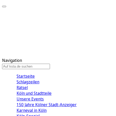
Mein KStA
Meine Artikel
Meine Region
Meine Newsletter
Mein KStA PLUS
Mein E-Paper
Navigation
Startseite
Schlagzeilen
Rätsel
Köln und Stadtteile
Unsere Events
150 Jahre Kölner Stadt-Anzeiger
Karneval in Köln