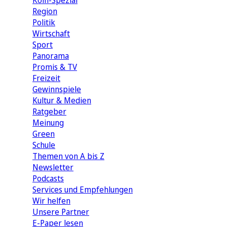
Köln-Spezial
Region
Politik
Wirtschaft
Sport
Panorama
Promis & TV
Freizeit
Gewinnspiele
Kultur & Medien
Ratgeber
Meinung
Green
Schule
Themen von A bis Z
Newsletter
Podcasts
Services und Empfehlungen
Wir helfen
Unsere Partner
E-Paper lesen