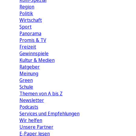
Köln-Spezial
Region
Politik
Wirtschaft
Sport
Panorama
Promis & TV
Freizeit
Gewinnspiele
Kultur & Medien
Ratgeber
Meinung
Green
Schule
Themen von A bis Z
Newsletter
Podcasts
Services und Empfehlungen
Wir helfen
Unsere Partner
E-Paper lesen