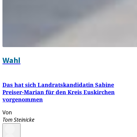
Wahl
Das hat sich Landratskandidatin Sabine
Preiser-Marian für den Kreis Euskirchen
vorgenommen
Von
Tom Steinicke