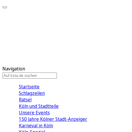
Mein KStA
Meine Artikel
Meine Region
Meine Newsletter
Mein KStA PLUS
Mein E-Paper
Navigation
Startseite
Schlagzeilen
Rätsel
Köln und Stadtteile
Unsere Events
150 Jahre Kölner Stadt-Anzeiger
Karneval in Köln