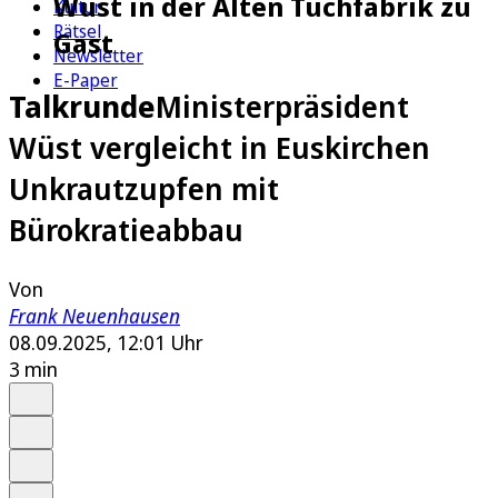
Wüst in der Alten Tuchfabrik zu
Kultur
Rätsel
Gast
Newsletter
E-Paper
Talkrunde
Ministerpräsident
Wüst vergleicht in Euskirchen
Unkrautzupfen mit
Bürokratieabbau
Von
Frank Neuenhausen
08.09.2025, 12:01 Uhr
3 min
Auf Google bevorzugen
Anhören
Schrift
Merken