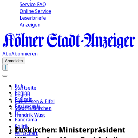
Service FAQ
Online Service
Leserbriefe
Anzeigen
Abo
Abonnieren
Anmelden
Köln
Startseite
Region
Region
Freizeit
Euskirchen & Eifel
Restaurants
Stadt Euskirchen
FC
Hendrik Wüst
Panorama
Politik
Euskirchen: Ministerpräsident
Wirtschaft