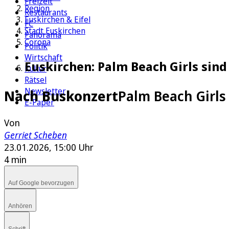
Freizeit
Region
Restaurants
Euskirchen & Eifel
FC
Stadt Euskirchen
Panorama
Corona
Politik
Wirtschaft
Euskirchen: Palm Beach Girls sind
Kultur
Rätsel
Newsletter
Nach Buskonzert
Palm Beach Girls
E-Paper
Von
Gerriet Scheben
23.01.2026, 15:00 Uhr
4 min
Auf Google bevorzugen
Anhören