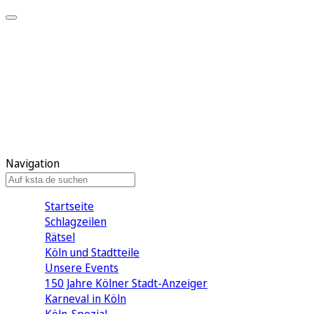
Mein KStA
Meine Artikel
Meine Region
Meine Newsletter
Mein KStA PLUS
Mein E-Paper
Navigation
Startseite
Schlagzeilen
Rätsel
Köln und Stadtteile
Unsere Events
150 Jahre Kölner Stadt-Anzeiger
Karneval in Köln