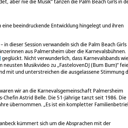
et, aber nie die Musik“ tanzen die Palm Beach Girls in d
n eine beeindruckende Entwicklung hingelegt und ihren
– in dieser Session verwandeln sich die Palm Beach Girls
wtänzerinnen aus Palmersheim über die Karnevalsbühnen.
l
geglückt. Nicht verwunderlich, dass Karnevalsbands wi
m neusten Musikvideo zu „FastelovenDJ (Bum Bum)“ fei
Band mit und unterstreichen die ausgelassene Stimmung 
 waren wir an die Karnevalsgemeinschaft Palmersheim
s-Chefin Astrid Belle. Die 51-Jährige tanzt seit 1986. Die
Jahre übernommen. „Es ist ein kompletter Familienbetrie
hwanbeck kümmert sich um die Absprachen mit der