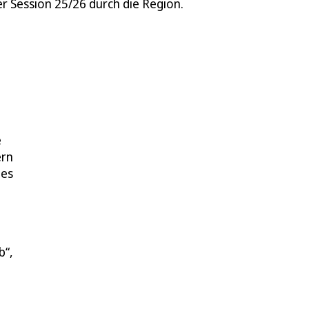
er Session 25/26 durch die Region.
e
ern
des
b“,