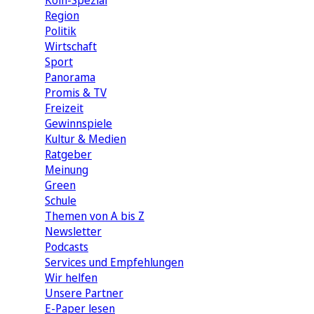
Köln-Spezial
Region
Politik
Wirtschaft
Sport
Panorama
Promis & TV
Freizeit
Gewinnspiele
Kultur & Medien
Ratgeber
Meinung
Green
Schule
Themen von A bis Z
Newsletter
Podcasts
Services und Empfehlungen
Wir helfen
Unsere Partner
E-Paper lesen