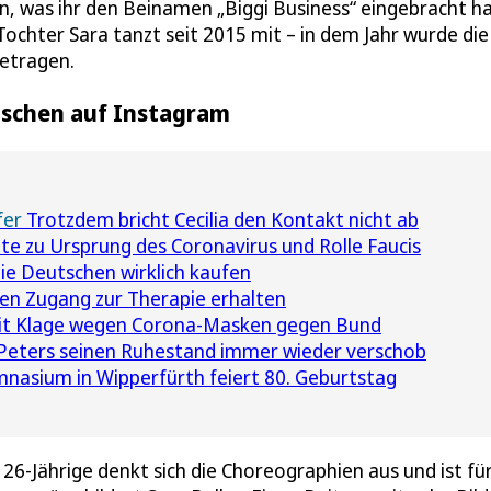
, was ihr den Beinamen „Biggi Business“ eingebracht ha
Tochter Sara tanzt seit 2015 mit – in dem Jahr wurde die
getragen.
enschen auf Instagram
fer
Trotzdem bricht Cecilia den Kontakt nicht ab
e zu Ursprung des Coronavirus und Rolle Faucis
e Deutschen wirklich kaufen
ten Zugang zur Therapie erhalten
mit Klage wegen Corona-Masken gegen Bund
Peters seinen Ruhestand immer wieder verschob
asium in Wipperfürth feiert 80. Geburtstag
e 26-Jährige denkt sich die Choreographien aus und ist fü