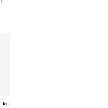
t,
r den