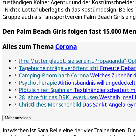
zuständigen Kölner Agentur und der Kostümschneiderin
„Nichte Lotta“ überlegt sich das Kostümdesign. Belles 
Gruppe auch als Tanzsportverein Palm Beach Girls ein
Den Palm Beach Girls folgen fast 15.000 M
Alles zum Thema
Corona
Ihre Mutter glaubt, sie sei ein „Propaganda“-Op
Tagebucheinträge veröffentlicht
Erneute Debatt
Camping-Boom nach Corona
Welches Zubehör di
Psychotherapie
Aktionsbündnis will ungedeckel
Plötzlich rief Spahn an
Textilhändler scheitert 
28 Jahre für das DRK Leverkusen
Weshalb Josef 
Christliches Menschenbild
Das Sankt-Angela-Gymn
Mehr anzeigen
Inzwischen ist Sara Belle eine der vier Trainerinnen. Di