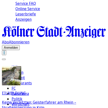
Service FAQ
Online Service
Leserbriefe
Anzeigen
Abo
Abonnieren
Anmelden
Köln
Region
Freizeit
Restaurants
FC
EILMELDUNG
Panorama
Politik
Keine Verletzten: Geisterfahrer am Rhein –
Wirtschaft
Straßensperrung in Köln