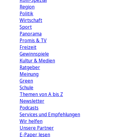
Köln-Spezial
Region
Politik
Wirtschaft
Sport
Panorama
Promis & TV
Freizeit
Gewinnspiele
Kultur & Medien
Ratgeber
Meinung
Green
Schule
Themen von A bis Z
Newsletter
Podcasts
Services und Empfehlungen
Wir helfen
Unsere Partner
E-Paper lesen