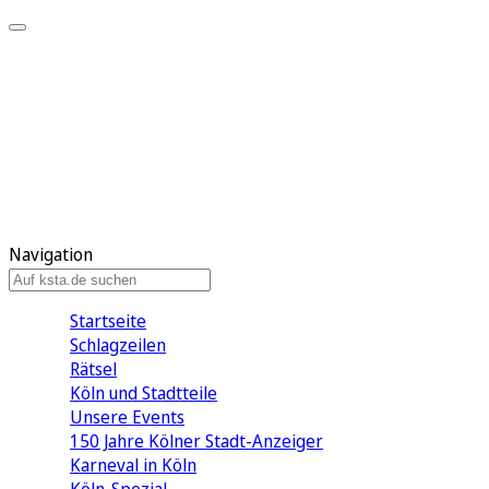
Mein KStA
Meine Artikel
Meine Region
Meine Newsletter
Mein KStA PLUS
Mein E-Paper
Navigation
Startseite
Schlagzeilen
Rätsel
Köln und Stadtteile
Unsere Events
150 Jahre Kölner Stadt-Anzeiger
Karneval in Köln