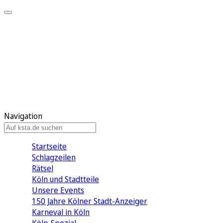
Mein KStA
Meine Artikel
Meine Region
Meine Newsletter
Mein KStA PLUS
Mein E-Paper
Navigation
Startseite
Schlagzeilen
Rätsel
Köln und Stadtteile
Unsere Events
150 Jahre Kölner Stadt-Anzeiger
Karneval in Köln