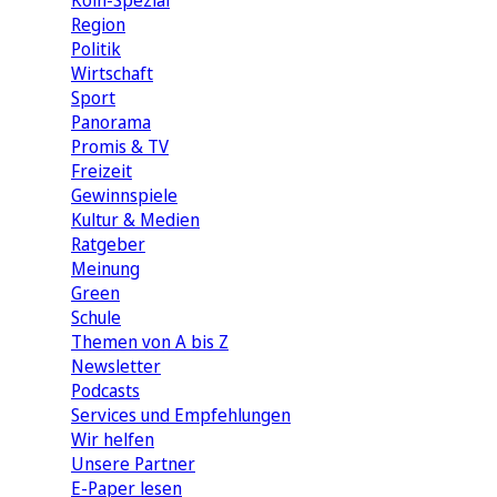
Köln-Spezial
Region
Politik
Wirtschaft
Sport
Panorama
Promis & TV
Freizeit
Gewinnspiele
Kultur & Medien
Ratgeber
Meinung
Green
Schule
Themen von A bis Z
Newsletter
Podcasts
Services und Empfehlungen
Wir helfen
Unsere Partner
E-Paper lesen