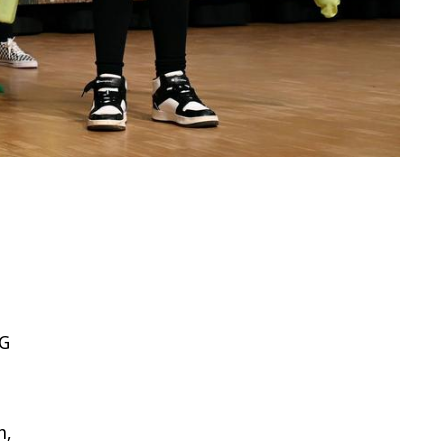
KG
h,