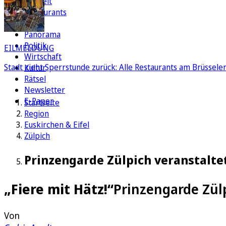
Freizeit
Restaurants
FC
Panorama
Politik
EILMELDUNG
Wirtschaft
Stadt zieht Sperrstunde zurück: Alle Restaurants am Brüssel
Kultur
Rätsel
Newsletter
E-Paper
Startseite
Region
Euskirchen & Eifel
Zülpich
Prinzengarde Zülpich veranstalte
„Fiere mit Hätz!“
Prinzengarde Zülp
Von