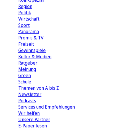
Köln-Spezial
Region
Politik
Wirtschaft
Sport
Panorama
Promis & TV
Freizeit
Gewinnspiele
Kultur & Medien
Ratgeber
Meinung
Green
Schule
Themen von A bis Z
Newsletter
Podcasts
Services und Empfehlungen
Wir helfen
Unsere Partner
E-Paper lesen