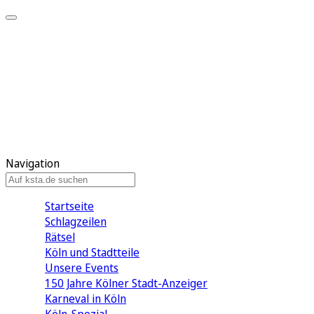
Mein KStA
Meine Artikel
Meine Region
Meine Newsletter
Mein KStA PLUS
Mein E-Paper
Navigation
Startseite
Schlagzeilen
Rätsel
Köln und Stadtteile
Unsere Events
150 Jahre Kölner Stadt-Anzeiger
Karneval in Köln