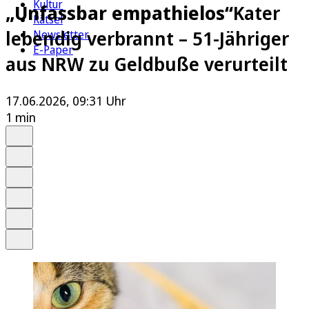
Kultur
„Unfassbar empathielos“
Kater
Rätsel
lebendig verbrannt – 51-Jähriger
Newsletter
E-Paper
aus NRW zu Geldbuße verurteilt
17.06.2026, 09:31 Uhr
1 min
Auf Google bevorzugen
Anhören
Schrift
Merken
Drucken
Teilen