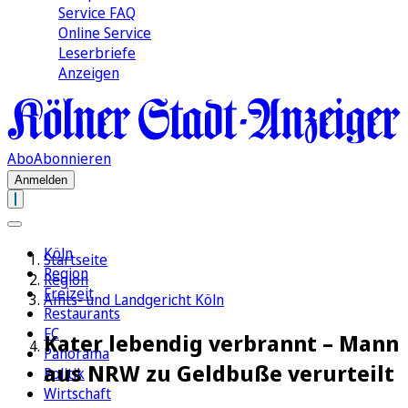
Service FAQ
Online Service
Leserbriefe
Anzeigen
Abo
Abonnieren
Anmelden
Köln
Startseite
Region
Region
Freizeit
Amts- und Landgericht Köln
Restaurants
FC
Kater lebendig verbrannt – Mann
Panorama
aus NRW zu Geldbuße verurteilt
Politik
Wirtschaft