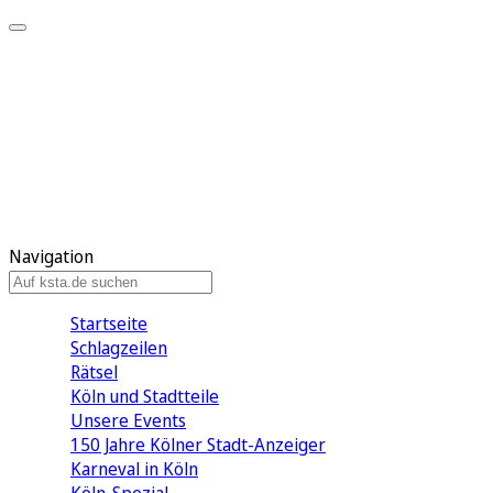
Mein KStA
Meine Artikel
Meine Region
Meine Newsletter
Mein KStA PLUS
Mein E-Paper
Navigation
Startseite
Schlagzeilen
Rätsel
Köln und Stadtteile
Unsere Events
150 Jahre Kölner Stadt-Anzeiger
Karneval in Köln