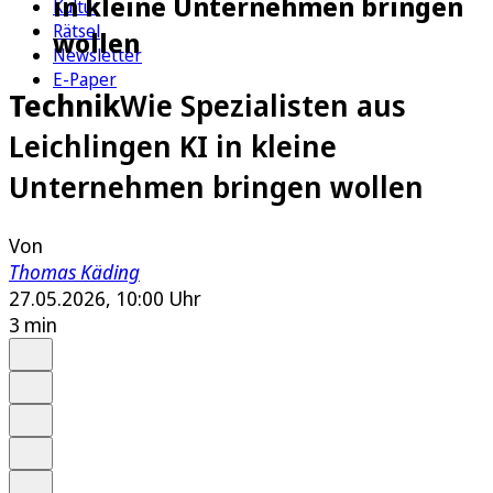
in kleine Unternehmen bringen
Kultur
Rätsel
wollen
Newsletter
E-Paper
Technik
Wie Spezialisten aus
Leichlingen KI in kleine
Unternehmen bringen wollen
Von
Thomas Käding
27.05.2026, 10:00 Uhr
3 min
Auf Google bevorzugen
Anhören
Schrift
Merken
Drucken