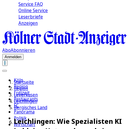
Service FAQ
Online Service
Leserbriefe
Anzeigen
Abo
Abonnieren
Anmelden
Köln
Startseite
Region
Region
Freizeit
Leverkusen
Restaurants
Leichlingen
FC
Bergisches Land
Panorama
Politik
Leichlingen: Wie Spezialisten KI
Wirtschaft