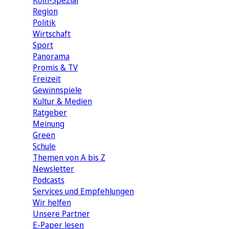
Köln-Spezial
Region
Politik
Wirtschaft
Sport
Panorama
Promis & TV
Freizeit
Gewinnspiele
Kultur & Medien
Ratgeber
Meinung
Green
Schule
Themen von A bis Z
Newsletter
Podcasts
Services und Empfehlungen
Wir helfen
Unsere Partner
E-Paper lesen