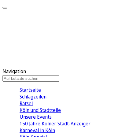
Mein KStA
Meine Artikel
Meine Region
Meine Newsletter
Mein KStA PLUS
Mein E-Paper
Navigation
Startseite
Schlagzeilen
Rätsel
Köln und Stadtteile
Unsere Events
150 Jahre Kölner Stadt-Anzeiger
Karneval in Köln