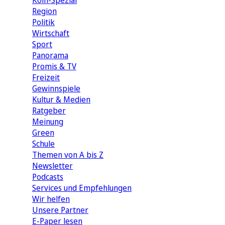
Köln-Spezial
Region
Politik
Wirtschaft
Sport
Panorama
Promis & TV
Freizeit
Gewinnspiele
Kultur & Medien
Ratgeber
Meinung
Green
Schule
Themen von A bis Z
Newsletter
Podcasts
Services und Empfehlungen
Wir helfen
Unsere Partner
E-Paper lesen