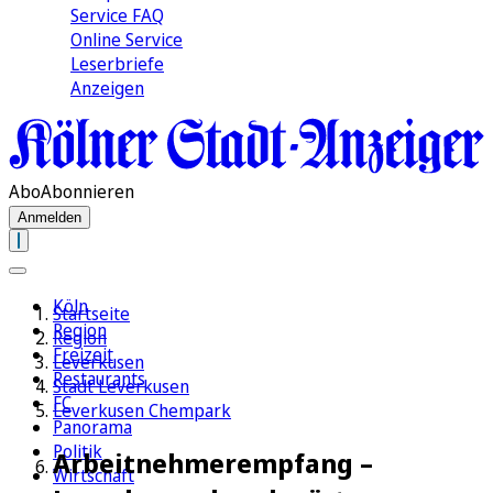
Service FAQ
Online Service
Leserbriefe
Anzeigen
Abo
Abonnieren
Anmelden
Köln
Startseite
Region
Region
Freizeit
Leverkusen
Restaurants
Stadt Leverkusen
FC
Leverkusen Chempark
Panorama
Politik
Arbeitnehmerempfang –
Wirtschaft