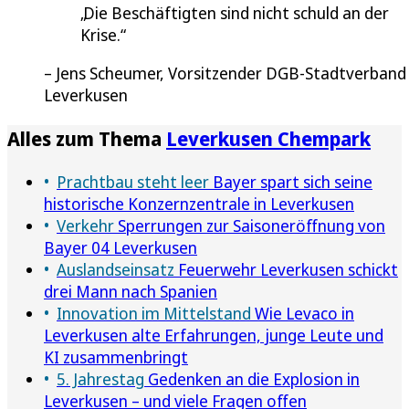
Die Beschäftigten sind nicht schuld an der
Krise.
Jens Scheumer, Vorsitzender DGB-Stadtverband
Leverkusen
Alles zum Thema
Leverkusen Chempark
Prachtbau steht leer
Bayer spart sich seine
historische Konzernzentrale in Leverkusen
Verkehr
Sperrungen zur Saisoneröffnung von
Bayer 04 Leverkusen
Auslandseinsatz
Feuerwehr Leverkusen schickt
drei Mann nach Spanien
Innovation im Mittelstand
Wie Levaco in
Leverkusen alte Erfahrungen, junge Leute und
KI zusammenbringt
5. Jahrestag
Gedenken an die Explosion in
Leverkusen – und viele Fragen offen