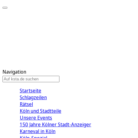
Mein KStA
Meine Artikel
Meine Region
Meine Newsletter
Mein KStA PLUS
Mein E-Paper
Navigation
Startseite
Schlagzeilen
Rätsel
Köln und Stadtteile
Unsere Events
150 Jahre Kölner Stadt-Anzeiger
Karneval in Köln