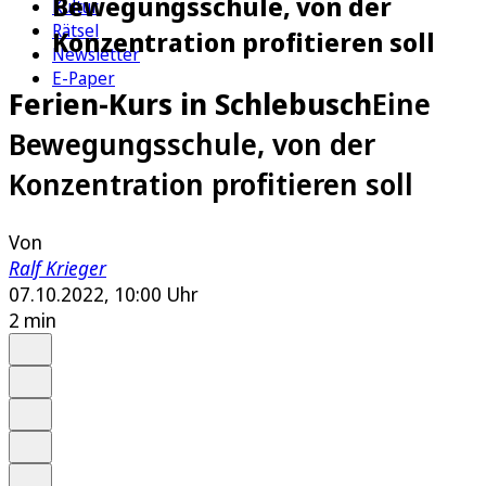
Bewegungsschule, von der
Kultur
Rätsel
Konzentration profitieren soll
Newsletter
E-Paper
Ferien-Kurs in Schlebusch
Eine
Bewegungsschule, von der
Konzentration profitieren soll
Von
Ralf Krieger
07.10.2022, 10:00 Uhr
2 min
Auf Google bevorzugen
Anhören
Schrift
Merken
Drucken