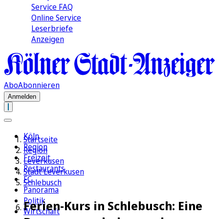
Service FAQ
Online Service
Leserbriefe
Anzeigen
Abo
Abonnieren
Anmelden
Köln
Startseite
Region
Region
Freizeit
Leverkusen
Restaurants
Stadt Leverkusen
FC
Schlebusch
Panorama
Politik
Ferien-Kurs in Schlebusch: Eine
Wirtschaft