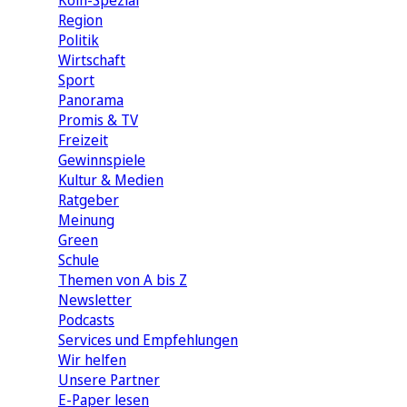
Köln-Spezial
Region
Politik
Wirtschaft
Sport
Panorama
Promis & TV
Freizeit
Gewinnspiele
Kultur & Medien
Ratgeber
Meinung
Green
Schule
Themen von A bis Z
Newsletter
Podcasts
Services und Empfehlungen
Wir helfen
Unsere Partner
E-Paper lesen