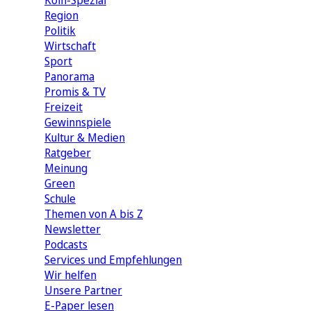
Köln-Spezial
Region
Politik
Wirtschaft
Sport
Panorama
Promis & TV
Freizeit
Gewinnspiele
Kultur & Medien
Ratgeber
Meinung
Green
Schule
Themen von A bis Z
Newsletter
Podcasts
Services und Empfehlungen
Wir helfen
Unsere Partner
E-Paper lesen