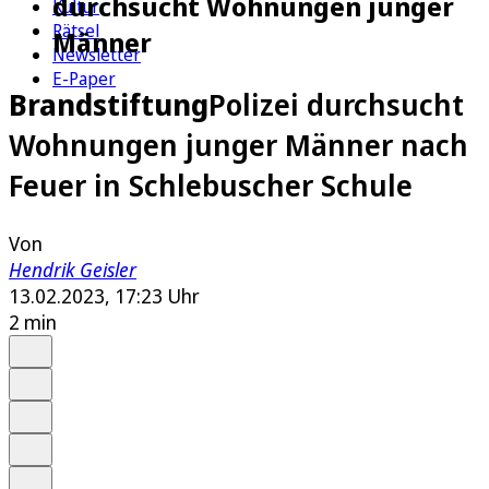
durchsucht Wohnungen junger
Kultur
Rätsel
Männer
Newsletter
E-Paper
Brandstiftung
Polizei durchsucht
Wohnungen junger Männer nach
Feuer in Schlebuscher Schule
Von
Hendrik Geisler
13.02.2023, 17:23 Uhr
2 min
Auf Google bevorzugen
Anhören
Schrift
Merken
Drucken