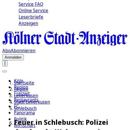
Service FAQ
Online Service
Leserbriefe
Anzeigen
Abo
Abonnieren
Anmelden
Köln
Startseite
Region
Region
Freizeit
Leverkusen
Restaurants
Stadt Leverkusen
FC
Schlebusch
Panorama
Politik
Feuer in Schlebusch: Polizei
Wirtschaft