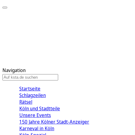
Mein KStA
Meine Artikel
Meine Region
Meine Newsletter
Mein KStA PLUS
Mein E-Paper
Navigation
Startseite
Schlagzeilen
Rätsel
Köln und Stadtteile
Unsere Events
150 Jahre Kölner Stadt-Anzeiger
Karneval in Köln