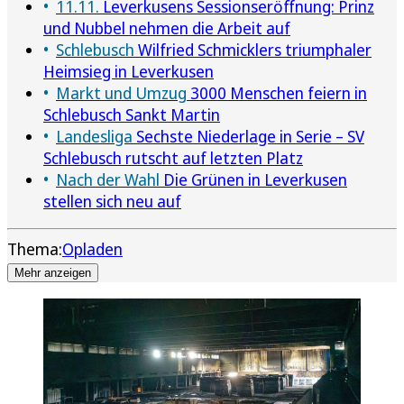
11.11.
Leverkusens Sessionseröffnung: Prinz
und Nubbel nehmen die Arbeit auf
Schlebusch
Wilfried Schmicklers triumphaler
Heimsieg in Leverkusen
Markt und Umzug
3000 Menschen feiern in
Schlebusch Sankt Martin
Landesliga
Sechste Niederlage in Serie – SV
Schlebusch rutscht auf letzten Platz
Nach der Wahl
Die Grünen in Leverkusen
stellen sich neu auf
Thema:
Opladen
Mehr anzeigen