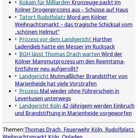
Kokain für Milliarden
Kronzeuge packt im
Kölner Drogenprozess aus – Schüsse auf Haus
Tatort Rudolfplatz
Mord am Kölner
Weihnachtsmarkt – das tragische Schicksal vom
„schönen Helmut“
Prozess vor dem Landgericht
Hürther
Ladendieb hatte ein Messer im Rucksack
BGH lässt Thomas Drach warten
Wird der
Kölner Mammutprozess um den Reemtsma-
Entführer neu aufgerollt?
Landgericht
Mutmaßlicher Brandstifter von
Marienheide hat viele Vorstrafen
Prozess
Mal wieder ohne Führerschein in
Leverkusen unterwegs
Landgericht Köln
42-Jährigem werden Einbruch
und Brandstiftung in Marienheide vorgeworfen
Themen:
Thomas Drach
Feuerwehr Köln
Rudolfplatz
Weihnachtsmarkt Köln
Opladen