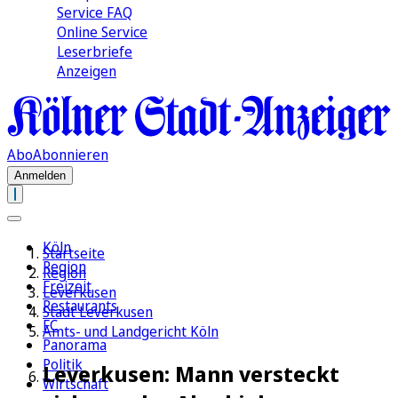
Service FAQ
Online Service
Leserbriefe
Anzeigen
Abo
Abonnieren
Anmelden
Köln
Startseite
Region
Region
Freizeit
Leverkusen
Restaurants
Stadt Leverkusen
FC
Amts- und Landgericht Köln
Panorama
Politik
Leverkusen: Mann versteckt
Wirtschaft