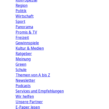
Köln-Spezial
Region
Politik
Wirtschaft
Sport
Panorama
Promis & TV
Freizeit
Gewinnspiele
Kultur & Medien
Ratgeber
Meinung
Green
Schule
Themen von A bis Z
Newsletter
Podcasts
Services und Empfehlungen
Wir helfen
Unsere Partner
E-Paper lesen