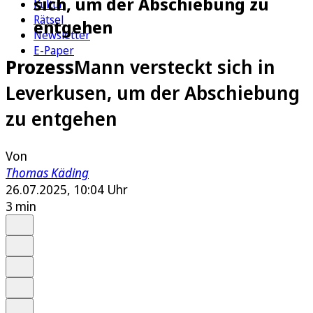
sich, um der Abschiebung zu
Kultur
Rätsel
entgehen
Newsletter
E-Paper
Prozess
Mann versteckt sich in
Leverkusen, um der Abschiebung
zu entgehen
Von
Thomas Käding
26.07.2025, 10:04 Uhr
3 min
Auf Google bevorzugen
Anhören
Schrift
Merken
Drucken