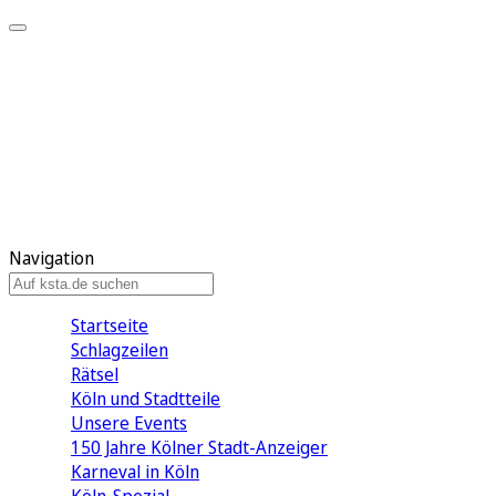
Mein KStA
Meine Artikel
Meine Region
Meine Newsletter
Mein KStA PLUS
Mein E-Paper
Navigation
Startseite
Schlagzeilen
Rätsel
Köln und Stadtteile
Unsere Events
150 Jahre Kölner Stadt-Anzeiger
Karneval in Köln