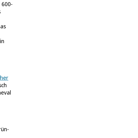
e 600-
s
das
in
her
sch
neval
rün-