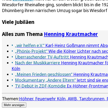
Wiesdorfer Rheinallee ging, sondern blickt bis in die 1
Dhünnberg ihren närrischen Umzug sogar bis Wiesdorf 
Viele Jubiläen
Alles zum Thema
Henning Krautmacher
„wir helfen e.V.“
Karl-Heinz Goßmann nimmt Abs
„Phönix-Projekt“
Wie die Kölner Lichter nach se
Überraschender TV-Auftritt
Henning Krautmacher
Nach der Musikkarriere
Henning Krautmacher förd
Köln
„Meinen Frieden geschlossen“
Henning Krautmac
Mockumentary „Andere Eltern“
Jetzt sind sie e
TV-Debüt in ZDF-Komödie
Ex-Höhner-Frontmann 
Themen:
Höhner
Feuerwehr Köln
AWB
Tanzbrunnen
Mehr anzeigen