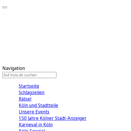
Mein KStA
Meine Artikel
Meine Region
Meine Newsletter
Mein KStA PLUS
Mein E-Paper
Navigation
Startseite
Schlagzeilen
Rätsel
Köln und Stadtteile
Unsere Events
150 Jahre Kölner Stadt-Anzeiger
Karneval in Köln