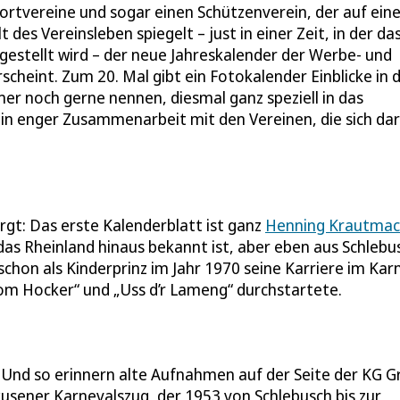
portvereine und sogar einen Schützenverein, der auf ein
 des Vereinsleben spiegelt – just in einer Zeit, in der da
stellt wird – der neue Jahreskalender der Werbe- und
cheint. Zum 20. Mal gibt ein Fotokalender Einblicke in 
mer noch gerne nennen, diesmal ganz speziell in das
 in enger Zusammenarbeit mit den Vereinen, die sich dar
rgt: Das erste Kalenderblatt ist ganz
Henning Krautmac
as Rheinland hinaus bekannt ist, aber eben aus Schlebu
hon als Kinderprinz im Jahr 1970 seine Karriere im Kar
om Hocker“ und „Uss d’r Lameng“ durchstartete.
 Und so erinnern alte Aufnahmen auf der Seite der KG G
usener Karnevalszug, der 1953 von Schlebusch bis zur