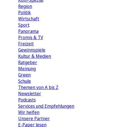
Köln-Spezial
Region
Politik
Wirtschaft
Sport
Panorama
Promis & TV
Freizeit
Gewinnspiele
Kultur & Medien
Ratgeber
Meinung
Green
Schule
Themen von A bis Z
Newsletter
Podcasts
Services und Empfehlungen
Wir helfen
Unsere Partner
E-Paper lesen