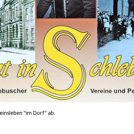
einsleben "im Dorf" ab.