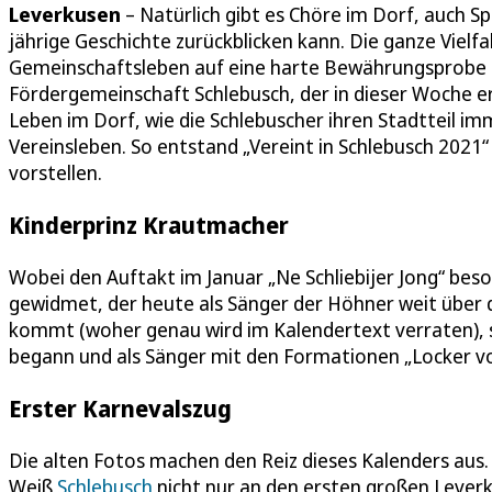
Leverkusen
– Natürlich gibt es Chöre im Dorf, auch S
jährige Geschichte zurückblicken kann. Die ganze Vielfalt
Gemeinschaftsleben auf eine harte Bewährungsprobe ge
Fördergemeinschaft Schlebusch, der in dieser Woche ers
Leben im Dorf, wie die Schlebuscher ihren Stadtteil im
Vereinsleben. So entstand „Vereint in Schlebusch 2021“
vorstellen.
Kinderprinz Krautmacher
Wobei den Auftakt im Januar „Ne Schliebijer Jong“ beso
gewidmet, der heute als Sänger der Höhner weit über d
kommt (woher genau wird im Kalendertext verraten), sc
begann und als Sänger mit den Formationen „Locker v
Erster Karnevalszug
Die alten Fotos machen den Reiz dieses Kalenders aus.
Weiß
Schlebusch
nicht nur an den ersten großen Leverk