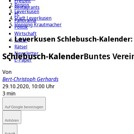
Freizeit
Region
Restaurants
Leverkusen
FC
Stadt Leverkusen
Panorama
Henning Krautmacher
Politik
Wirtschaft
Leverkusen Schlebusch-Kalender: 
Kultur
Rätsel
Newsletter
Schlebusch-Kalender
Buntes Verei
E-Paper
Von
Bert-Christoph Gerhards
29.10.2020, 10:00 Uhr
3 min
Auf Google bevorzugen
Anhören