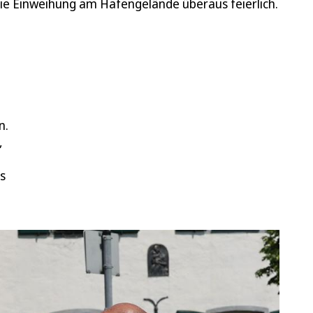
e Einweihung am Hafengelände überaus feierlich.
n.
,
s