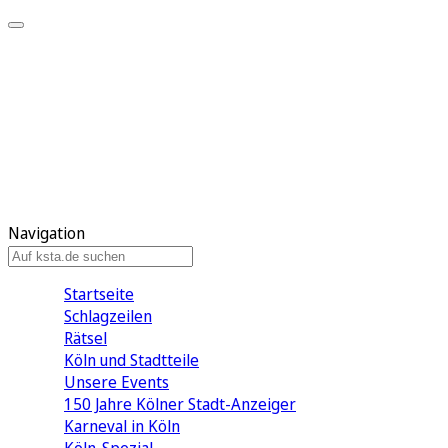
Mein KStA
Meine Artikel
Meine Region
Meine Newsletter
Mein KStA PLUS
Mein E-Paper
Navigation
Startseite
Schlagzeilen
Rätsel
Köln und Stadtteile
Unsere Events
150 Jahre Kölner Stadt-Anzeiger
Karneval in Köln