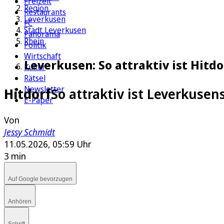
Freizeit
Region
Restaurants
Leverkusen
FC
Stadt Leverkusen
Panorama
Rhein
Politik
Wirtschaft
Leverkusen: So attraktiv ist Hitd
Kultur
Rätsel
Newsletter
Hitdorf
So attraktiv ist Leverkuse
E-Paper
Von
Jessy Schmidt
11.05.2026, 05:59 Uhr
3 min
Auf Google bevorzugen
Anhören