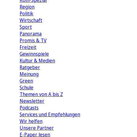
Köln-Spezial
Region
Politik
Wirtschaft
Sport
Panorama
Promis & TV
Freizeit
Gewinnspiele
Kultur & Medien
Ratgeber
Meinung
Green
Schule
Themen von A bis Z
Newsletter
Podcasts
Services und Empfehlungen
Wir helfen
Unsere Partner
E-Paper lesen