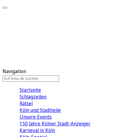
Mein KStA
Meine Artikel
Meine Region
Meine Newsletter
Mein KStA PLUS
Mein E-Paper
Navigation
Startseite
Schlagzeilen
Rätsel
Köln und Stadtteile
Unsere Events
150 Jahre Kölner Stadt-Anzeiger
Karneval in Köln