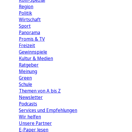
Köln-Spezial
Region
Politik
Wirtschaft
Sport
Panorama
Promis & TV
Freizeit
Gewinnspiele
Kultur & Medien
Ratgeber
Meinung
Green
Schule
Themen von A bis Z
Newsletter
Podcasts
Services und Empfehlungen
Wir helfen
Unsere Partner
E-Paper lesen