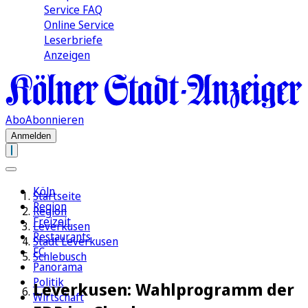
Service FAQ
Online Service
Leserbriefe
Anzeigen
Abo
Abonnieren
Anmelden
Köln
Startseite
Region
Region
Freizeit
Leverkusen
Restaurants
Stadt Leverkusen
FC
Schlebusch
Panorama
Politik
Leverkusen: Wahlprogramm der
Wirtschaft