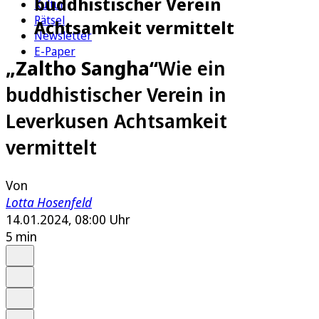
buddhistischer Verein
Kultur
Rätsel
Achtsamkeit vermittelt
Newsletter
E-Paper
„Zaltho Sangha“
Wie ein
buddhistischer Verein in
Leverkusen Achtsamkeit
vermittelt
Von
Lotta Hosenfeld
14.01.2024, 08:00 Uhr
5 min
Auf Google bevorzugen
Anhören
Schrift
Merken