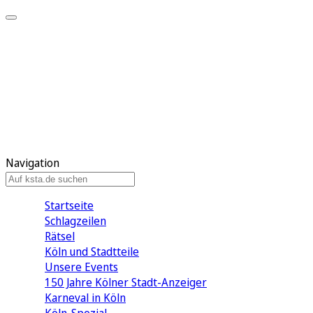
Mein KStA
Meine Artikel
Meine Region
Meine Newsletter
Mein KStA PLUS
Mein E-Paper
Navigation
Startseite
Schlagzeilen
Rätsel
Köln und Stadtteile
Unsere Events
150 Jahre Kölner Stadt-Anzeiger
Karneval in Köln