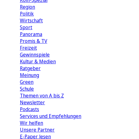
Köln-Spezial
Region
Politik
Wirtschaft
Sport
Panorama
Promis & TV
Freizeit
Gewinnspiele
Kultur & Medien
Ratgeber
Meinung
Green
Schule
Themen von A bis Z
Newsletter
Podcasts
Services und Empfehlungen
Wir helfen
Unsere Partner
E-Paper lesen