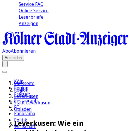
Service FAQ
Online Service
Leserbriefe
Anzeigen
Abo
Abonnieren
Anmelden
Köln
Startseite
Region
Region
Freizeit
Leverkusen
Restaurants
Stadt Leverkusen
FC
Opladen
Panorama
Politik
Leverkusen: Wie ein
Wirtschaft