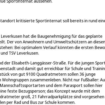
neue Sportinternat aussehen.
dort kritisierte Sportinternat soll bereits in rund ei
t Leverkusen hat die Baugenehmigung für das geplante
eilt. Der von Anwohnern und Umweltschützern an diese
hr stehen: Bei optimalem Verlauf könnten die ersten Bew
 und TSV Leverkusen.
 der Elisabeth-Langgässer-Straße. Für die jungen Sport
enstadt und damit gut erreichbar für Schule und Trainin
tück von gut 9100 Quadratmetern sollen 36 junge
 in Wohngruppen zusammenleben. Nicht nur Fußballer: A
n Mannschaftssportarten und dem Parasport sollen hier
ine feste Bezugsperson; das Konzept wurde mit dem
dratmeter groß, 21 Fahrradparkplätze sind vorgesehen
ollen per Rad und Bus zur Schule kommen.