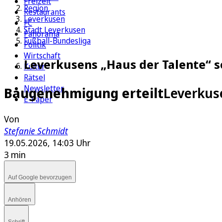
Freizeit
Region
Restaurants
Leverkusen
FC
Stadt Leverkusen
Panorama
Fußball-Bundesliga
Politik
Wirtschaft
Leverkusens „Haus der Talente“ so
Kultur
Rätsel
Newsletter
Baugenehmigung erteilt
Leverkuse
E-Paper
Von
Stefanie Schmidt
19.05.2026, 14:03 Uhr
3 min
Auf Google bevorzugen
Anhören