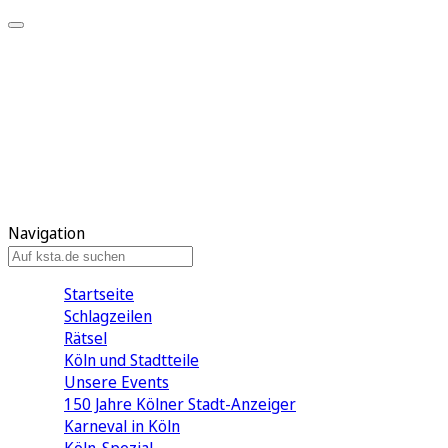
Mein KStA
Meine Artikel
Meine Region
Meine Newsletter
Mein KStA PLUS
Mein E-Paper
Navigation
Startseite
Schlagzeilen
Rätsel
Köln und Stadtteile
Unsere Events
150 Jahre Kölner Stadt-Anzeiger
Karneval in Köln