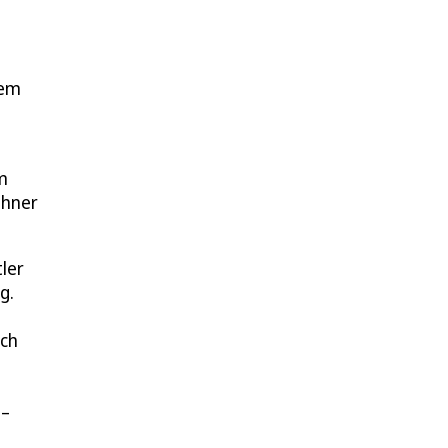
nem
m
ohner
ler
g.
uch
 –