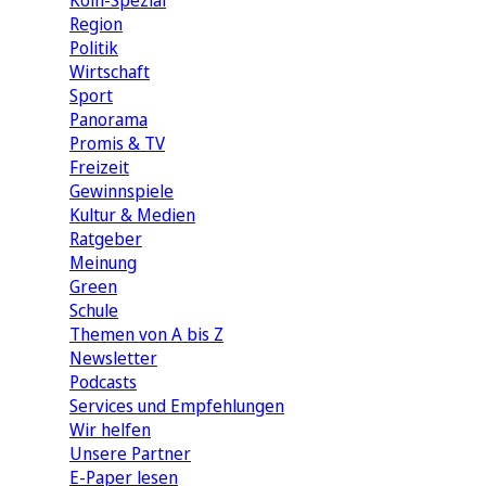
Köln-Spezial
Region
Politik
Wirtschaft
Sport
Panorama
Promis & TV
Freizeit
Gewinnspiele
Kultur & Medien
Ratgeber
Meinung
Green
Schule
Themen von A bis Z
Newsletter
Podcasts
Services und Empfehlungen
Wir helfen
Unsere Partner
E-Paper lesen