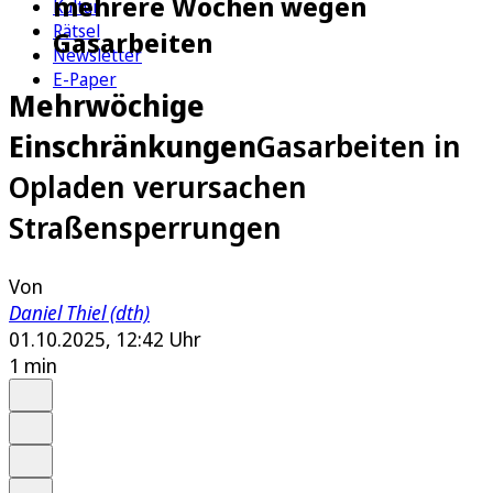
mehrere Wochen wegen
Kultur
Rätsel
Gasarbeiten
Newsletter
E-Paper
Mehrwöchige
Einschränkungen
Gasarbeiten in
Opladen verursachen
Straßensperrungen
Von
Daniel Thiel (dth)
01.10.2025, 12:42 Uhr
1 min
Auf Google bevorzugen
Anhören
Schrift
Merken