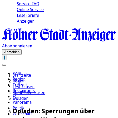
Service FAQ
Online Service
Leserbriefe
Anzeigen
Abo
Abonnieren
Anmelden
Köln
Startseite
Region
Region
Freizeit
Leverkusen
Restaurants
Stadt Leverkusen
FC
Opladen
Panorama
Politik
Opladen: Sperrungen über
Wirtschaft