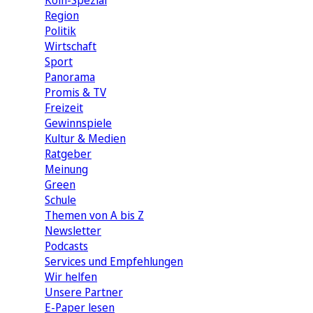
Köln-Spezial
Region
Politik
Wirtschaft
Sport
Panorama
Promis & TV
Freizeit
Gewinnspiele
Kultur & Medien
Ratgeber
Meinung
Green
Schule
Themen von A bis Z
Newsletter
Podcasts
Services und Empfehlungen
Wir helfen
Unsere Partner
E-Paper lesen