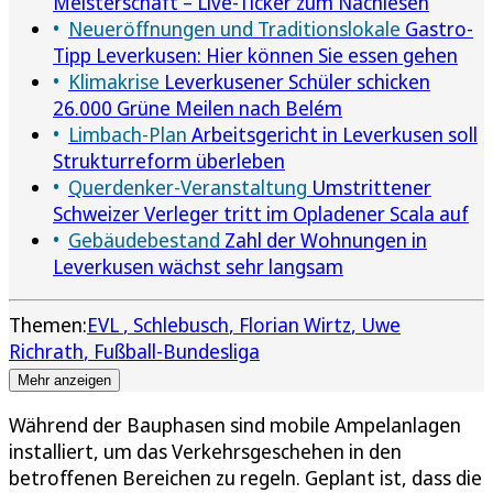
Meisterschaft – Live-Ticker zum Nachlesen
Neueröffnungen und Traditionslokale
Gastro-
Tipp Leverkusen: Hier können Sie essen gehen
Klimakrise
Leverkusener Schüler schicken
26.000 Grüne Meilen nach Belém
Limbach-Plan
Arbeitsgericht in Leverkusen soll
Strukturreform überleben
Querdenker-Veranstaltung
Umstrittener
Schweizer Verleger tritt im Opladener Scala auf
Gebäudebestand
Zahl der Wohnungen in
Leverkusen wächst sehr langsam
Themen:
EVL
Schlebusch
Florian Wirtz
Uwe
Richrath
Fußball-Bundesliga
Mehr anzeigen
Während der Bauphasen sind mobile Ampelanlagen
installiert, um das Verkehrsgeschehen in den
betroffenen Bereichen zu regeln. Geplant ist, dass die