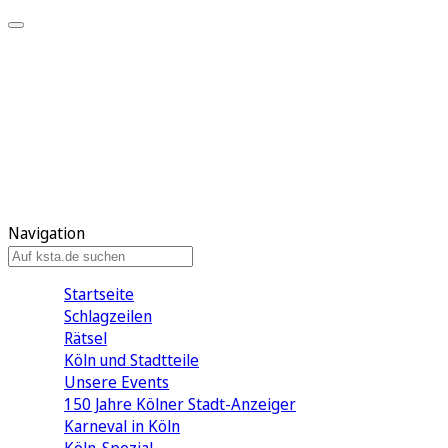
Mein KStA
Meine Artikel
Meine Region
Meine Newsletter
Mein KStA PLUS
Mein E-Paper
Navigation
Startseite
Schlagzeilen
Rätsel
Köln und Stadtteile
Unsere Events
150 Jahre Kölner Stadt-Anzeiger
Karneval in Köln