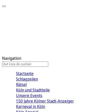
Mein KStA
Meine Artikel
Meine Region
Meine Newsletter
Mein KStA PLUS
Mein E-Paper
Navigation
Startseite
Schlagzeilen
Rätsel
Köln und Stadtteile
Unsere Events
150 Jahre Kölner Stadt-Anzeiger
Karneval in Köln