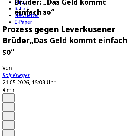
Brüder: „Das Geld kommt
Kultur
Rätsel
einfach so“
Newsletter
E-Paper
Prozess gegen Leverkusener
Brüder
„Das Geld kommt einfach
so“
Von
Ralf Krieger
21.05.2026, 15:03 Uhr
4 min
Auf Google bevorzugen
Anhören
Schrift
Merken
Drucken