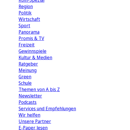
Köln-Spezial
Region
Politik
Wirtschaft
Sport
Panorama
Promis & TV
Freizeit
Gewinnspiele
Kultur & Medien
Ratgeber
Meinung
Green
Schule
Themen von A bis Z
Newsletter
Podcasts
Services und Empfehlungen
Wir helfen
Unsere Partner
E-Paper lesen