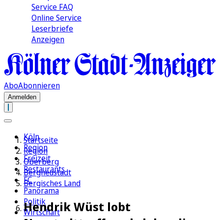
Service FAQ
Online Service
Leserbriefe
Anzeigen
Abo
Abonnieren
Anmelden
Köln
Startseite
Region
Region
Freizeit
Oberberg
Restaurants
Bergneustadt
FC
Bergisches Land
Panorama
Politik
Hendrik Wüst lobt
Wirtschaft