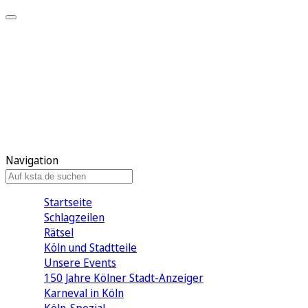
Mein KStA
Meine Artikel
Meine Region
Meine Newsletter
Mein KStA PLUS
Mein E-Paper
Navigation
Startseite
Schlagzeilen
Rätsel
Köln und Stadtteile
Unsere Events
150 Jahre Kölner Stadt-Anzeiger
Karneval in Köln