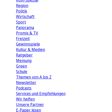
Köln-Spezial
Region
Politik
Wirtschaft
Sport
Panorama
Promis & TV
Freizeit
Gewinnspiele
Kultur & Medien
Ratgeber
Meinung
Green
Schule
Themen von A bis Z
Newsletter
Podcasts
Services und Empfehlungen
Wir helfen
Unsere Partner
E-Paper lesen