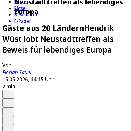
Neustadttreffen als lebendiges
Kultur
Rätsel
Europa
Newsletter
E-Paper
Gäste aus 20 Ländern
Hendrik
Wüst lobt Neustadttreffen als
Beweis für lebendiges Europa
Von
Florian Sauer
15.05.2026, 14:15 Uhr
2 min
Auf Google bevorzugen
Anhören
Schrift
Merken
Drucken