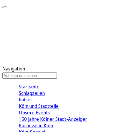
Mein KStA
Meine Artikel
Meine Region
Meine Newsletter
Mein KStA PLUS
Mein E-Paper
Navigation
Startseite
Schlagzeilen
Rätsel
Köln und Stadtteile
Unsere Events
150 Jahre Kölner Stadt-Anzeiger
Karneval in Köln