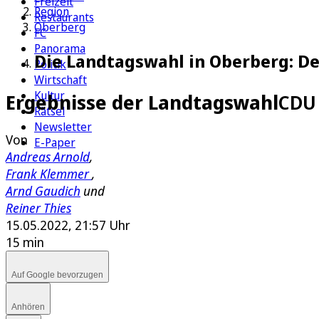
Freizeit
Region
Restaurants
Oberberg
FC
Panorama
Die Landtagswahl in Oberberg: Der
Politik
Wirtschaft
Kultur
Ergebnisse der Landtagswahl
CDU 
Rätsel
Newsletter
Von
E-Paper
Andreas Arnold
,
Frank Klemmer
,
Arnd Gaudich
und
Reiner Thies
15.05.2022, 21:57 Uhr
15 min
Auf Google bevorzugen
Anhören