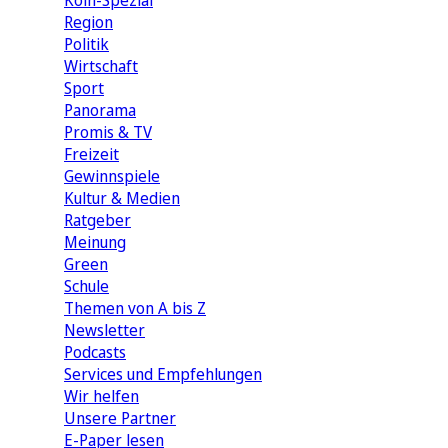
Köln-Spezial
Region
Politik
Wirtschaft
Sport
Panorama
Promis & TV
Freizeit
Gewinnspiele
Kultur & Medien
Ratgeber
Meinung
Green
Schule
Themen von A bis Z
Newsletter
Podcasts
Services und Empfehlungen
Wir helfen
Unsere Partner
E-Paper lesen