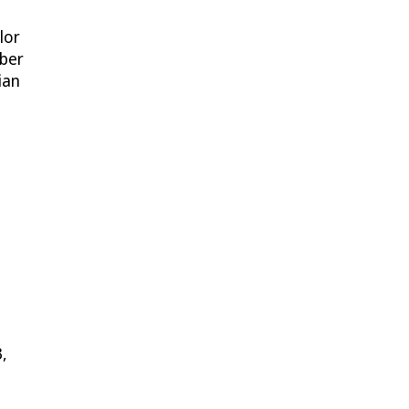
lor
aber
ian
,