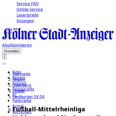
Service FAQ
Online Service
Leserbriefe
Anzeigen
Abo
Abonnieren
Anmelden
Köln
Startseite
Region
Region
Freizeit
Oberberg
Restaurants
Lindlar
FC
Siegburger SV 04
Panorama
Politik
Fußball-Mittelrheinliga
Wirtschaft