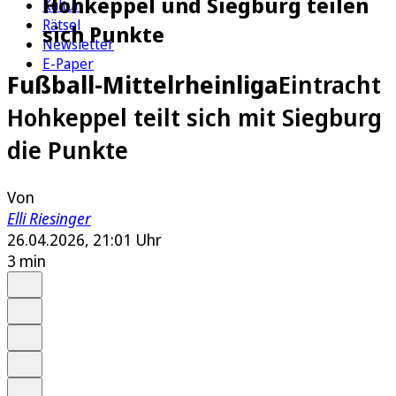
Hohkeppel und Siegburg teilen
Kultur
Rätsel
sich Punkte
Newsletter
E-Paper
Fußball-Mittelrheinliga
Eintracht
Hohkeppel teilt sich mit Siegburg
die Punkte
Von
Elli Riesinger
26.04.2026, 21:01 Uhr
3 min
Auf Google bevorzugen
Anhören
Schrift
Merken
Drucken