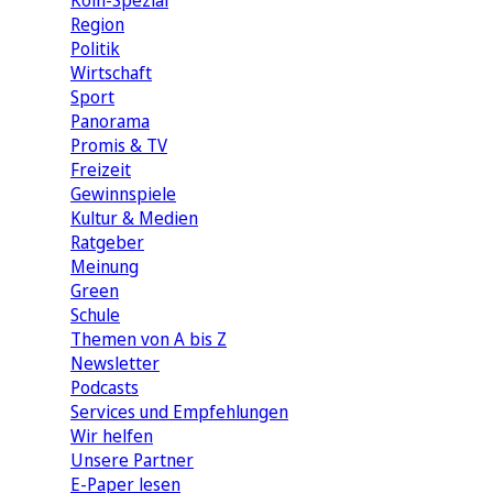
Köln-Spezial
Region
Politik
Wirtschaft
Sport
Panorama
Promis & TV
Freizeit
Gewinnspiele
Kultur & Medien
Ratgeber
Meinung
Green
Schule
Themen von A bis Z
Newsletter
Podcasts
Services und Empfehlungen
Wir helfen
Unsere Partner
E-Paper lesen