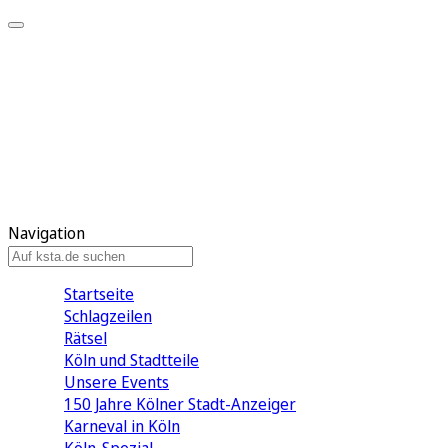
Mein KStA
Meine Artikel
Meine Region
Meine Newsletter
Mein KStA PLUS
Mein E-Paper
Navigation
Startseite
Schlagzeilen
Rätsel
Köln und Stadtteile
Unsere Events
150 Jahre Kölner Stadt-Anzeiger
Karneval in Köln