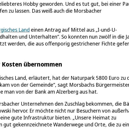
eliebteres Hobby geworden. Und es tut gut, bei einer P
ifen zu lassen. Das weiß auch die Morsbacher
gisches Land
einen Antrag auf Mittel aus „I-und-U-
dhalten und Unterhalten“. So konnten nun zwölf in die J
t werden, die aus offenporig gestrichener Fichte gefer
er Kosten übernommen
isches Land, erläutert, hat der Naturpark 5800 Euro zu 
 kam von der Gemeinde“, sagt Morsbachs Bürgermeister
die man von der Bank am Alzerberg aus hat.
orsbacher Unternehmen den Zuschlag bekommen, die B
ukowski hervor. Er möchte nicht nur Besuchern von außerh
ne gute Infrastruktur bieten. „Unsere Heimat zu
m gut gekennzeichnete Wanderwege und Orte, die zu ei