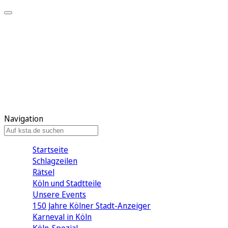
Mein KStA
Meine Artikel
Meine Region
Meine Newsletter
Mein KStA PLUS
Mein E-Paper
Navigation
Startseite
Schlagzeilen
Rätsel
Köln und Stadtteile
Unsere Events
150 Jahre Kölner Stadt-Anzeiger
Karneval in Köln