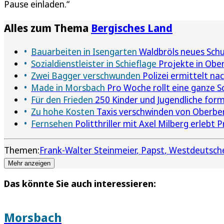
Pause einladen.“
Alles zum Thema
Bergisches Land
Bauarbeiten in Isengarten
Waldbröls neues Sch
Sozialdienstleister in Schieflage
Projekte in Ober
Zwei Bagger verschwunden
Polizei ermittelt na
Made in Morsbach
Pro Woche rollt eine ganze S
Für den Frieden
250 Kinder und Jugendliche form
Zu hohe Kosten
Taxis verschwinden von Oberber
Fernsehen
Politthriller mit Axel Milberg erlebt
Themen:
Frank-Walter Steinmeier
Papst
Westdeutsch
Mehr anzeigen
Das könnte Sie auch interessieren:
Morsbach