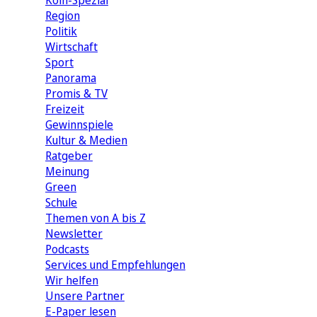
Köln-Spezial
Region
Politik
Wirtschaft
Sport
Panorama
Promis & TV
Freizeit
Gewinnspiele
Kultur & Medien
Ratgeber
Meinung
Green
Schule
Themen von A bis Z
Newsletter
Podcasts
Services und Empfehlungen
Wir helfen
Unsere Partner
E-Paper lesen