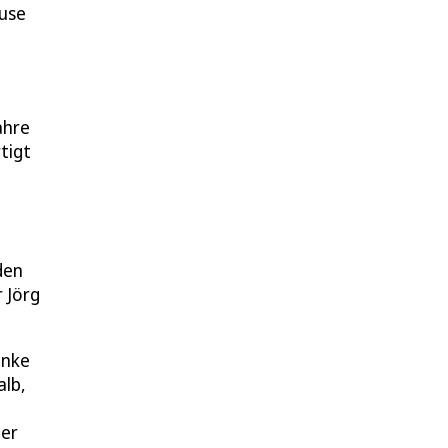
ause
ahre
tigt
den
 Jörg
änke
alb,
ner