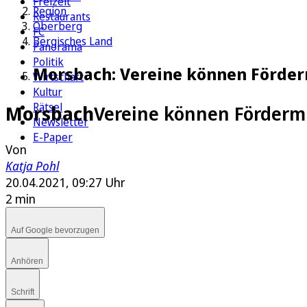
Freizeit
Region
Restaurants
Oberberg
FC
Bergisches Land
Panorama
Politik
Morsbach: Vereine können Förder
Wirtschaft
Kultur
Rätsel
Morsbach
Vereine können Förderm
Newsletter
E-Paper
Von
Katja Pohl
20.04.2021, 09:27 Uhr
2 min
Auf Google bevorzugen
Anhören
Schrift