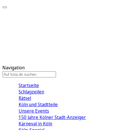
Mein KStA
Meine Artikel
Meine Region
Meine Newsletter
Mein KStA PLUS
Mein E-Paper
Navigation
Startseite
Schlagzeilen
Rätsel
Köln und Stadtteile
Unsere Events
150 Jahre Kölner Stadt-Anzeiger
Karneval in Köln