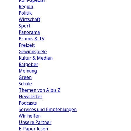
Köln-Spezial
Region
Politik
Wirtschaft
Sport
Panorama
Promis & TV
Freizeit
Gewinnspiele
Kultur & Medien
Ratgeber
Meinung
Green
Schule
Themen von A bis Z
Newsletter
Podcasts
Services und Empfehlungen
Wir helfen
Unsere Partner
E-Paper lesen