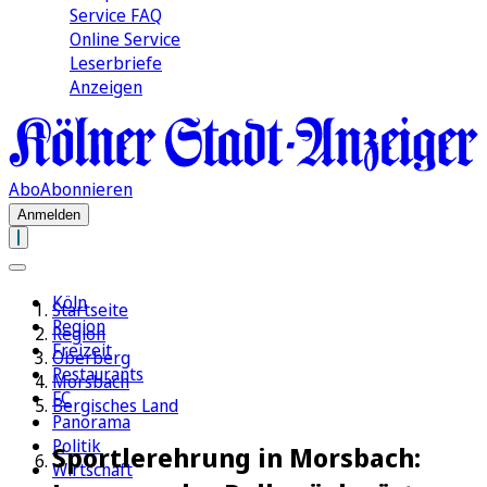
Service FAQ
Online Service
Leserbriefe
Anzeigen
Abo
Abonnieren
Anmelden
Köln
Startseite
Region
Region
Freizeit
Oberberg
Restaurants
Morsbach
FC
Bergisches Land
Panorama
Politik
Sportlerehrung in Morsbach:
Wirtschaft