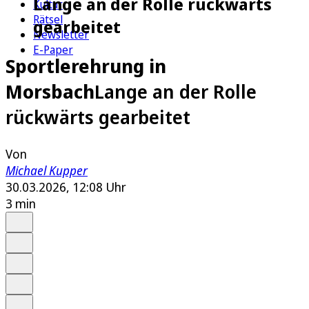
Lange an der Rolle rückwärts
Kultur
Rätsel
gearbeitet
Newsletter
E-Paper
Sportlerehrung in
Morsbach
Lange an der Rolle
rückwärts gearbeitet
Von
Michael Kupper
30.03.2026, 12:08 Uhr
3 min
Auf Google bevorzugen
Anhören
Schrift
Merken
Drucken