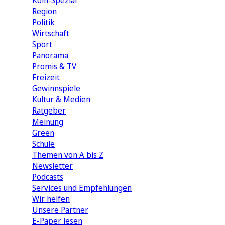
Köln-Spezial
Region
Politik
Wirtschaft
Sport
Panorama
Promis & TV
Freizeit
Gewinnspiele
Kultur & Medien
Ratgeber
Meinung
Green
Schule
Themen von A bis Z
Newsletter
Podcasts
Services und Empfehlungen
Wir helfen
Unsere Partner
E-Paper lesen