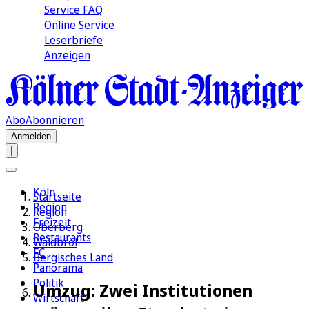
Service FAQ
Online Service
Leserbriefe
Anzeigen
Abo
Abonnieren
Anmelden
Köln
Startseite
Region
Region
Freizeit
Oberberg
Restaurants
Waldbröl
FC
Bergisches Land
Panorama
Politik
Umzug: Zwei Institutionen
Wirtschaft