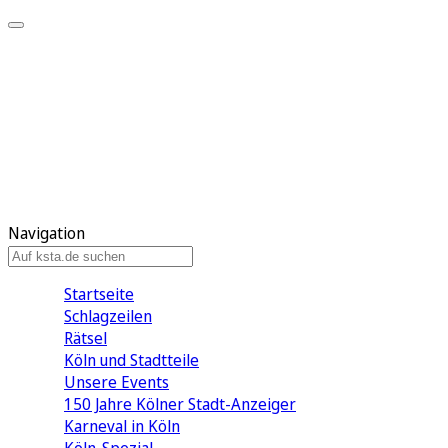
Mein KStA
Meine Artikel
Meine Region
Meine Newsletter
Mein KStA PLUS
Mein E-Paper
Navigation
Startseite
Schlagzeilen
Rätsel
Köln und Stadtteile
Unsere Events
150 Jahre Kölner Stadt-Anzeiger
Karneval in Köln