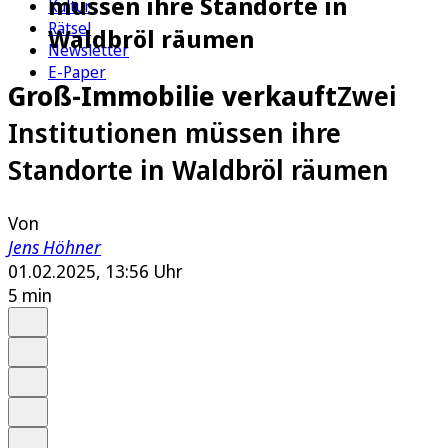
müssen ihre Standorte in
Kultur
Rätsel
Waldbröl räumen
Newsletter
E-Paper
Groß-Immobilie verkauft
Zwei
Institutionen müssen ihre
Standorte in Waldbröl räumen
Von
Jens Höhner
01.02.2025, 13:56 Uhr
5 min
Auf Google bevorzugen
Anhören
Schrift
Merken
Drucken