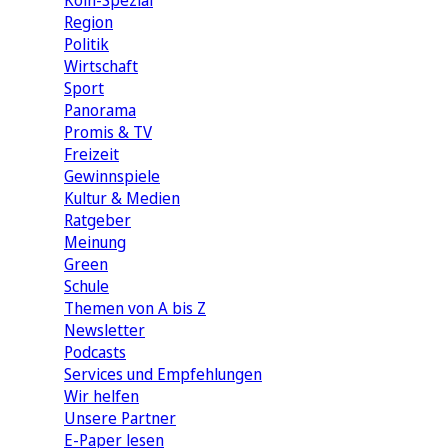
Köln-Spezial
Region
Politik
Wirtschaft
Sport
Panorama
Promis & TV
Freizeit
Gewinnspiele
Kultur & Medien
Ratgeber
Meinung
Green
Schule
Themen von A bis Z
Newsletter
Podcasts
Services und Empfehlungen
Wir helfen
Unsere Partner
E-Paper lesen