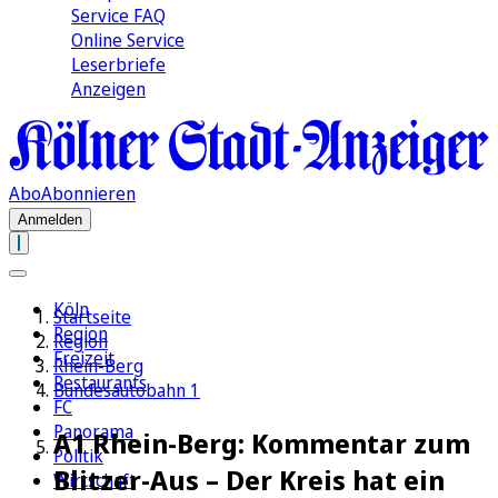
Service FAQ
Online Service
Leserbriefe
Anzeigen
Abo
Abonnieren
Anmelden
Köln
Startseite
Region
Region
Freizeit
Rhein-Berg
Restaurants
Bundesautobahn 1
FC
Panorama
A1 Rhein-Berg: Kommentar zum
Politik
Blitzer-Aus – Der Kreis hat ein
Wirtschaft