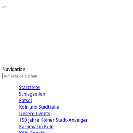
Mein KStA
Meine Artikel
Meine Region
Meine Newsletter
Mein KStA PLUS
Mein E-Paper
Navigation
Startseite
Schlagzeilen
Rätsel
Köln und Stadtteile
Unsere Events
150 Jahre Kölner Stadt-Anzeiger
Karneval in Köln