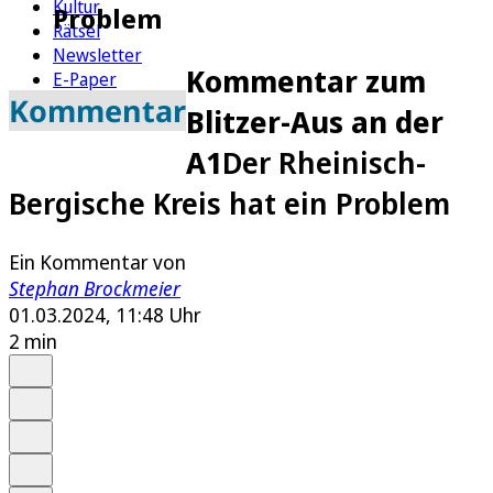
Kultur
Problem
Rätsel
Newsletter
Kommentar zum
E-Paper
Kommentar
Blitzer-Aus an der
A1
Der Rheinisch-
Bergische Kreis hat ein Problem
Ein Kommentar von
Stephan Brockmeier
01.03.2024, 11:48 Uhr
2 min
Auf Google bevorzugen
Anhören
Schrift
Merken